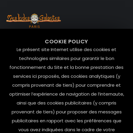
99 RUE DE LA VERRERIE,
COOKIE POLICY
Le Marais, 75004 Paris
Le présent site Internet utilise des cookies et
contact@mesindesgalantes.com
technologies similaires pour garantir le bon
fonctionnement du Site et la bonne prestation des
01.42.72.42.51
services ici proposés, des cookies analytiques (y
compris provenant de tiers) pour comprendre et
optimiser l’expérience de navigation de l’internaute,
ainsi que des cookies publicitaires (y compris
provenant de tiers) pour proposer des messages
publicitaires en rapport avec les préférences que
vous avez indiquées dans le cadre de votre