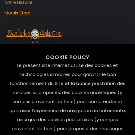
Notre Histoire
Marais Store
99 RUE DE LA VERRERIE,
COOKIE POLICY
Le Marais, 75004 Paris
Le présent site Internet utilise des cookies et
contact@mesindesgalantes.com
technologies similaires pour garantir le bon
fonctionnement du Site et la bonne prestation des
01.42.72.42.51
services ici proposés, des cookies analytiques (y
compris provenant de tiers) pour comprendre et
optimiser l’expérience de navigation de l’internaute,
ainsi que des cookies publicitaires (y compris
provenant de tiers) pour proposer des messages