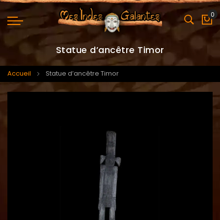
0
Mo
Statue d’ancêtre Timor
Accueil
Statue d’ancêtre Timor
Skip
Skip
to
to
the
the
end
beginning
of
of
the
the
images
images
gallery
gallery