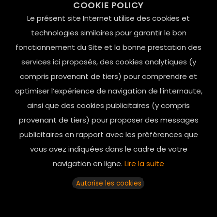
COOKIE POLICY
Le Marais, 75004 Paris
Le présent site Internet utilise des cookies et
contact@mesindesgalantes.com
technologies similaires pour garantir le bon
fonctionnement du Site et la bonne prestation des
01.42.72.42.51
services ici proposés, des cookies analytiques (y
compris provenant de tiers) pour comprendre et
optimiser l’expérience de navigation de l’internaute,
ainsi que des cookies publicitaires (y compris
provenant de tiers) pour proposer des messages
publicitaires en rapport avec les préférences que
vous avez indiquées dans le cadre de votre
navigation en ligne.
Lire la suite
Horaires d’ouverture: 11h - 19h30 Du lundi au dimanche
Autorise les cookies