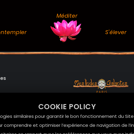
Méditer
ntempler
S'élever
des
99 RUE DE LA VERRERIE,
COOKIE POLICY
Le Marais, 75004 Paris
onnelles
logies similaires pour garantir le bon fonctionnement du Sit
contact@mesindesgalan
r comprendre et optimiser l’expérience de navigation de l’int
01.42.72.42.51