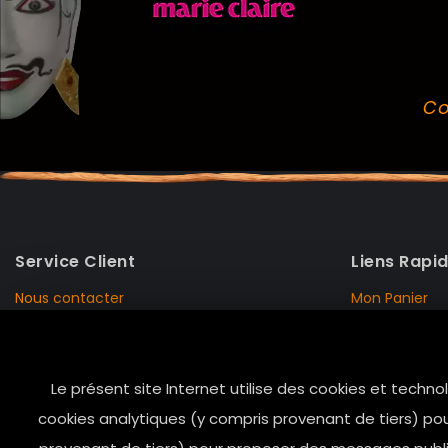
Co
Service Client
Liens Rapi
Nous contacter
Mon Panier
Mentions Légales
Mon Compte
Livraison et Retour
Données Pers
Le présent site Internet utilise des cookies et techno
Conditions de vente
Notre Histoire
cookies analytiques (y compris provenant de tiers) pou
Paiement sécurisé
Marais Store