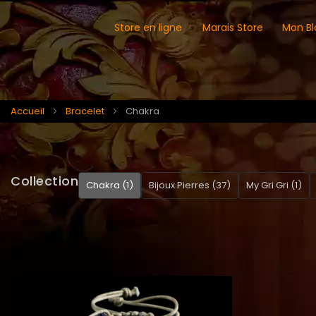
Store en ligne
Marais Store
Mon Bl
Accueil
Bracelet
Chakra
Collection
Chakra (1)
Bijoux Pierres (37)
My Gri Gri (1)