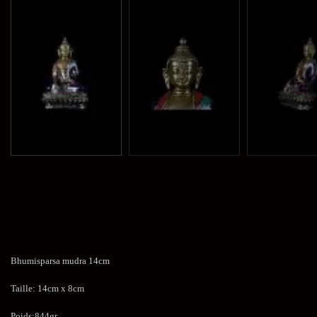
Bhumisparsa mudra 14cm
Taille: 14cm x 8cm
Poids:844gr