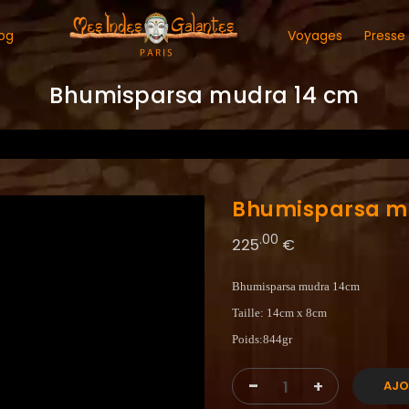
og
Voyages
Presse
Bhumisparsa mudra 14 cm
Bhumisparsa m
.00
225
€
Bhumisparsa mudra 14cm
Taille: 14cm x 8cm
Poids:844gr
-
+
AJO