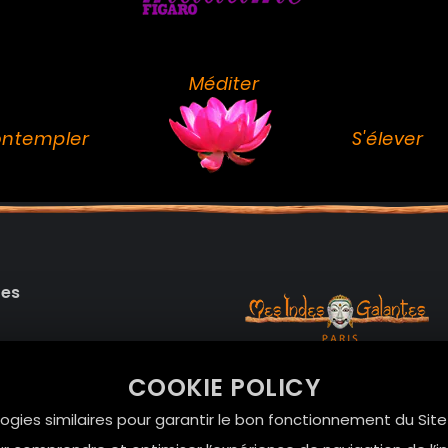
Méditer
ntempler
S'élever
des
99 RUE DE LA VERRERIE,
COOKIE POLICY
Le Marais, 75004 Paris
onnelles
logies similaires pour garantir le bon fonctionnement du Sit
contact@mesindesgalan