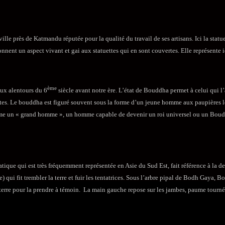
 ville près de Katmandu réputée pour la qualité du travail de ses artisans. Ici la stat
donnent un aspect vivant et gai aux statuettes qui en sont couvertes. Elle représente 
ème
aux alentours du 6
siècle avant notre ère. L’état de Bouddha permet à celui qui l’a
istes. Le bouddha est figuré souvent sous la forme d’un jeune homme aux paupières lo
mme un « grand homme », un homme capable de devenir un roi universel ou un Bouddha
ratique qui est très fréquemment représentée en Asie du Sud Est, fait référence à la 
e) qui fit trembler la terre et fuir les tentatrices. Sous l’arbre pipal de Bodh Gaya, 
rre pour la prendre à témoin. La main gauche repose sur les jambes, paume tournée 