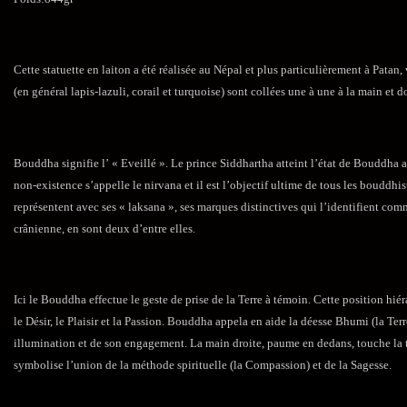
Cette statuette en laiton a été réalisée au Népal et plus particulièrement à Patan,
(en général lapis-lazuli, corail et turquoise) sont collées une à une à la main et 
Bouddha signifie l’ « Eveillé ». Le prince Siddhartha atteint l’état de Bouddha 
non-existence s’appelle le nirvana et il est l’objectif ultime de tous les bouddh
représentent avec ses « laksana », ses marques distinctives qui l’identifient co
crânienne, en sont deux d’entre elles.
Ici le Bouddha effectue le geste de prise de la Terre à témoin. Cette position hié
le Désir, le Plaisir et la Passion. Bouddha appela en aide la déesse Bhumi (la Terr
illumination et de son engagement. La main droite, paume en dedans, touche la te
symbolise l’union de la méthode spirituelle (la Compassion) et de la Sagesse.