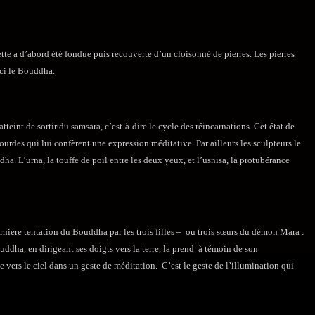
uette a d’abord été fondue puis recouverte d’un cloisonné de pierres. Les pierres
ici le Bouddha.
tteint de sortir du samsara, c’est-à-dire le cycle des réincarnations. Cet état de
urdes qui lui confèrent une expression méditative. Par ailleurs les sculpteurs le
. L’urna, la touffe de poil entre les deux yeux, et l’usnisa, la protubérance
dernière tentation du Bouddha par les trois filles – ou trois sœurs du démon Mara :
Bouddha, en dirigeant ses doigts vers la terre, la prend à témoin de son
vers le ciel dans un geste de méditation. C’est le geste de l’illumination qui