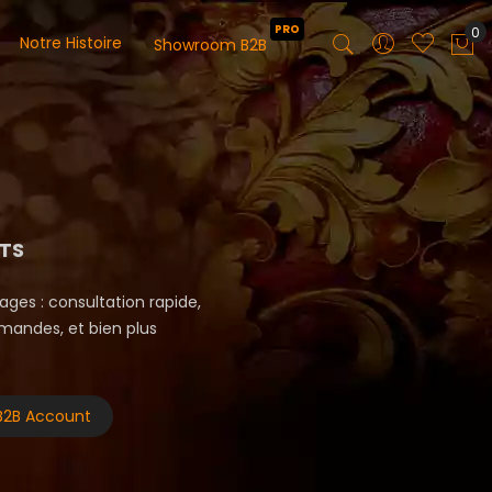
PRO
0
Notre Histoire
Showroom B2B
Mo
TS
es : consultation rapide,
mandes, et bien plus
B2B Account