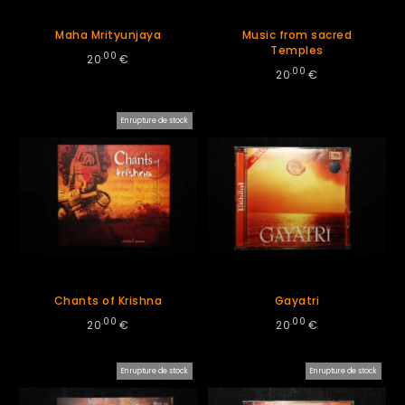
Maha Mrityunjaya
Music from sacred
Temples
.00
20
€
.00
20
€
En rupture de stock
Chants of Krishna
Gayatri
.00
.00
20
€
20
€
En rupture de stock
En rupture de stock