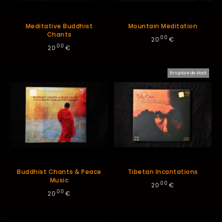
Meditative Buddhist
Mountain Meditation
Chants
.00
20
€
.00
20
€
En rupture de stock
Buddhist Chants & Peace
Tibetan Incantations
Music
.00
20
€
.00
20
€