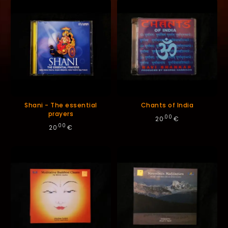
décroissant
Shani - The essential
Chants of India
prayers
.00
20
€
.00
20
€