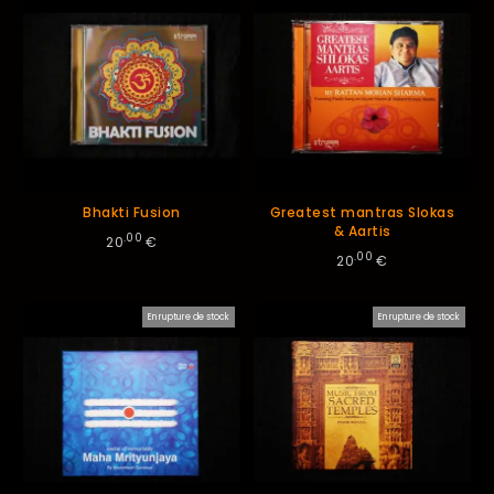
Bhakti Fusion
Greatest mantras Slokas
& Aartis
.00
20
€
.00
20
€
En rupture de stock
En rupture de stock