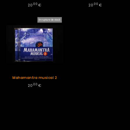
.00
.00
20
€
20
€
En rupture de stock
Mahamantra musical 2
.00
20
€