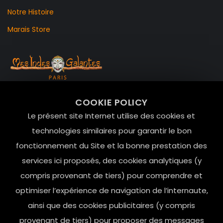
Notre Histoire
Marais Store
99 RUE DE LA VERRERIE,
COOKIE POLICY
Le Marais, 75004 Paris
Le présent site Internet utilise des cookies et
contact@mesindesgalantes.com
technologies similaires pour garantir le bon
fonctionnement du Site et la bonne prestation des
01.42.72.42.51
services ici proposés, des cookies analytiques (y
compris provenant de tiers) pour comprendre et
optimiser l’expérience de navigation de l’internaute,
ainsi que des cookies publicitaires (y compris
provenant de tiers) pour proposer des messages