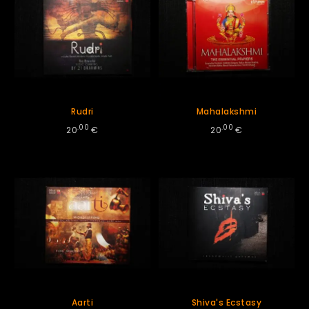
Rudri
Mahalakshmi
.00
.00
20
€
20
€
Aarti
Shiva's Ecstasy