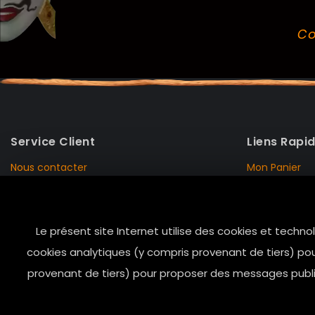
Co
Service Client
Liens Rapi
Nous contacter
Mon Panier
Mentions Légales
Mon Compte
Livraison et Retour
Données Pers
Le présent site Internet utilise des cookies et techno
Conditions de vente
Notre Histoire
cookies analytiques (y compris provenant de tiers) pou
Paiement sécurisé
Marais Store
provenant de tiers) pour proposer des messages public