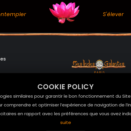
ntempler
S'élever
des
99 RUE DE LA VERRERIE,
COOKIE POLICY
Le Marais, 75004 Paris
onnelles
logies similaires pour garantir le bon fonctionnement du Sit
contact@mesindesgalan
r comprendre et optimiser l’expérience de navigation de l’int
itaires en rapport avec les préférences que vous avez indi
01.42.72.42.51
suite