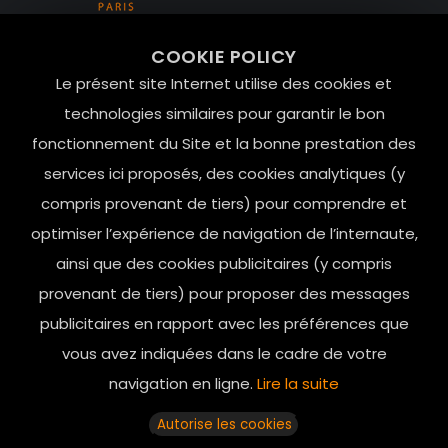
99 RUE DE LA VERRERIE,
COOKIE POLICY
Le Marais, 75004 Paris
Le présent site Internet utilise des cookies et
contact@mesindesgalantes.com
technologies similaires pour garantir le bon
fonctionnement du Site et la bonne prestation des
01.42.72.42.51
services ici proposés, des cookies analytiques (y
compris provenant de tiers) pour comprendre et
optimiser l’expérience de navigation de l’internaute,
ainsi que des cookies publicitaires (y compris
provenant de tiers) pour proposer des messages
publicitaires en rapport avec les préférences que
vous avez indiquées dans le cadre de votre
navigation en ligne.
Lire la suite
Horaires d’ouverture: 11h - 19h30 Du lundi au dimanche
Autorise les cookies