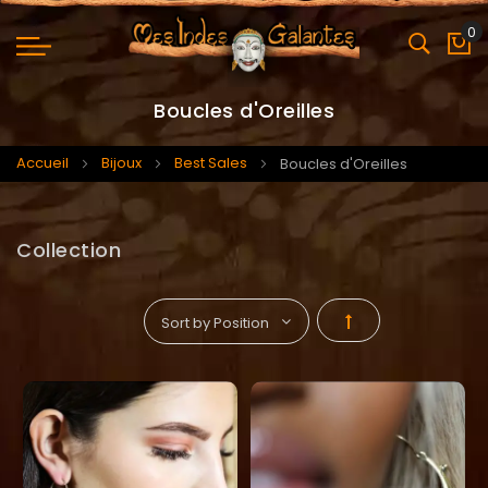
0
Mo
Boucles d'Oreilles
Accueil
Bijoux
Best Sales
Boucles d'Oreilles
Collection
Par
ordre
décroissant