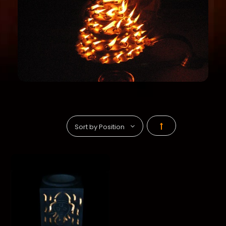
Par
ordre
décroissant