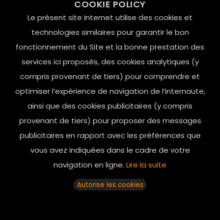
COOKIE POLICY
Le Marais, 75004 Paris
Le présent site Internet utilise des cookies et
contact@mesindesgalantes.com
technologies similaires pour garantir le bon
fonctionnement du Site et la bonne prestation des
01.42.72.42.51
services ici proposés, des cookies analytiques (y
compris provenant de tiers) pour comprendre et
optimiser l’expérience de navigation de l’internaute,
ainsi que des cookies publicitaires (y compris
provenant de tiers) pour proposer des messages
publicitaires en rapport avec les préférences que
vous avez indiquées dans le cadre de votre
navigation en ligne.
Lire la suite
Horaires d’ouverture: 11h - 19h30 Du lundi au dimanche
Autorise les cookies