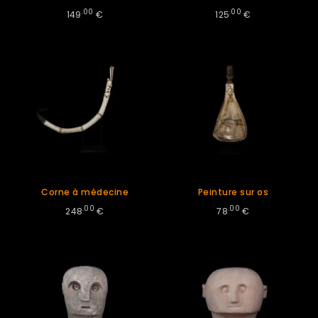
.00
.00
149
€
125
€
Corne à médecine
Peinture sur os
.00
.00
248
€
78
€