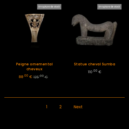
En rupture de stock
En rupture de stock
Peigne ornemental
Statue cheval Sumba
cheveux
.00
110
€
.00
.00
88
€
125
€
1
2
Next