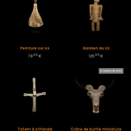
Peinture sur os
Gardien du riz
.00
.00
78
€
125
€
En rupture de stock
Totem à offrande
Crâne de buffle miniature