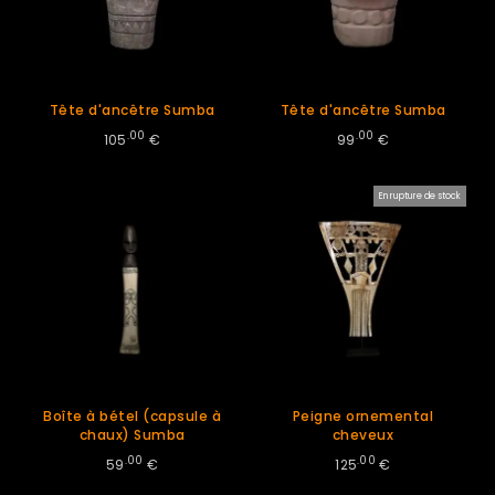
Tête d'ancêtre Sumba
Tête d'ancêtre Sumba
.00
.00
105
€
99
€
En rupture de stock
Boîte à bétel (capsule à
Peigne ornemental
chaux) Sumba
cheveux
.00
.00
59
€
125
€