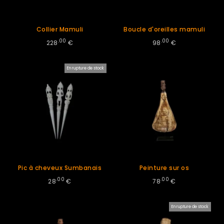
Collier Mamuli
Boucle d'oreilles mamuli
.00
.00
228
€
98
€
En rupture de stock
Pic à cheveux Sumbanais
Peinture sur os
.00
.00
28
€
78
€
En rupture de stock