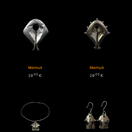
Mamuli
Mamuli
.00
.00
28
€
28
€