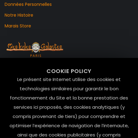
Données Personnelles
Notre Histoire
Marais Store
99 RUE DE LA VERRERIE,
COOKIE POLICY
Le Marais, 75004 Paris
Le présent site Internet utilise des cookies et
contact@mesindesgalantes.com
technologies similaires pour garantir le bon
fonctionnement du Site et la bonne prestation des
01.42.72.42.51
services ici proposés, des cookies analytiques (y
compris provenant de tiers) pour comprendre et
optimiser l’expérience de navigation de l’internaute,
ainsi que des cookies publicitaires (y compris