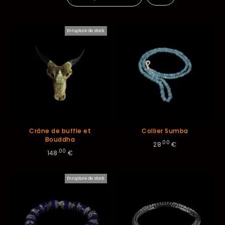
ordre
En rupture de stock
décroissant
Crâne de buffle et
Collier Sumba
Bouddha
.00
28
€
.00
148
€
En rupture de stock