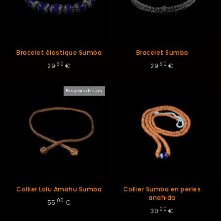
Bracelet élastique Sumba
Bracelet Sumba
.90
.90
29
€
29
€
En rupture de stock
Collier Lolu Amahu Sumba
Collier Sumba en perles
anahida
.00
55
€
.00
30
€