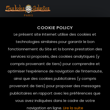
99 RUE DE LA VERRERIE,
COOKIE POLICY
Le Marais, 75004 Paris
Le présent site Internet utilise des cookies et
contact@mesindesgalantes.com
technologies similaires pour garantir le bon
fonctionnement du Site et la bonne prestation des
01.42.72.42.51
services ici proposés, des cookies analytiques (y
compris provenant de tiers) pour comprendre et
optimiser l’expérience de navigation de l’internaute,
ainsi que des cookies publicitaires (y compris
provenant de tiers) pour proposer des messages
publicitaires en rapport avec les préférences que
vous avez indiquées dans le cadre de votre
navigation en ligne.
Lire la suite