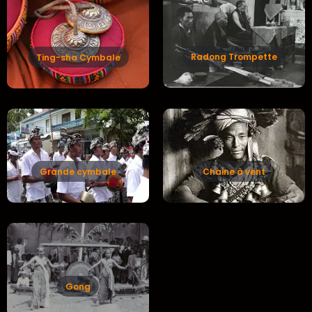
Radong Trompette
Ting-sha Cymbale
Grande cymbale
Chaine à vent
Gong