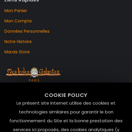
Mon Panier
Mon Compte
Données Personnelles
Notre Histoire
Marais Store
99 RUE DE LA VERRERIE,
COOKIE POLICY
Le Marais, 75004 Paris
Le présent site Internet utilise des cookies et
contact@mesindesgalantes.com
technologies similaires pour garantir le bon
fonctionnement du Site et la bonne prestation des
01.42.72.42.51
services ici proposés, des cookies analytiques (y