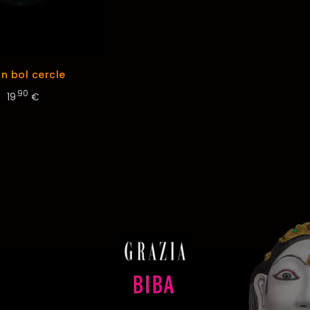
n bol cercle
.90
19
€