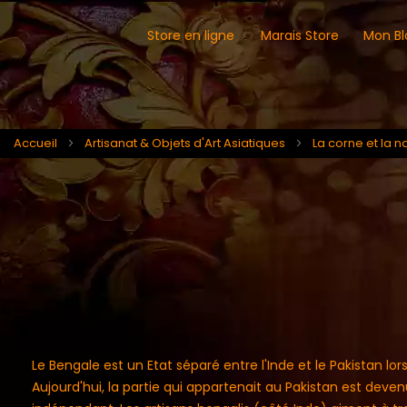
Store en ligne
Marais Store
Mon Bl
Accueil
Artisanat & Objets d'Art Asiatiques
La corne et la n
Le Bengale est un Etat séparé entre l'Inde et le Pakistan lors
Aujourd'hui, la partie qui appartenait au Pakistan est deve