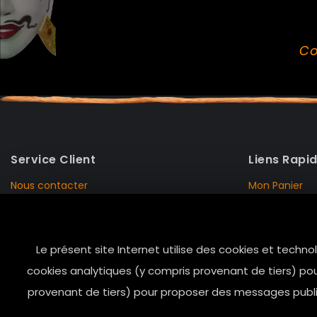
Co
Service Client
Liens Rapi
Nous contacter
Mon Panier
Mentions Légales
Mon Compte
Livraison et Retour
Données Pers
Le présent site Internet utilise des cookies et techno
Conditions de vente
Notre Histoire
cookies analytiques (y compris provenant de tiers) pou
Paiement sécurisé
Marais Store
provenant de tiers) pour proposer des messages public