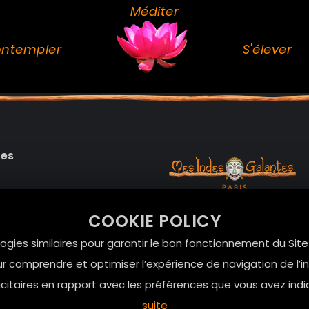
Méditer
ntempler
S'élever
des
99 RUE DE LA VERRERIE,
COOKIE POLICY
Le Marais, 75004 Paris
onnelles
logies similaires pour garantir le bon fonctionnement du Sit
contact@mesindesgalan
r comprendre et optimiser l’expérience de navigation de l’int
01.42.72.42.51
itaires en rapport avec les préférences que vous avez indi
suite