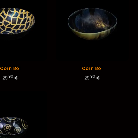
Corn Bol
Corn Bol
.90
.90
29
€
29
€