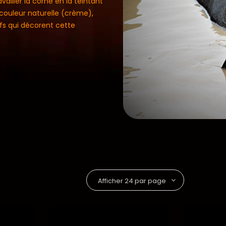
ailler la corne en la teintant
 couleur naturelle (crème),
fs qui décorent cette