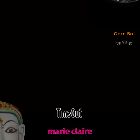
Corn Bol
.90
29
€