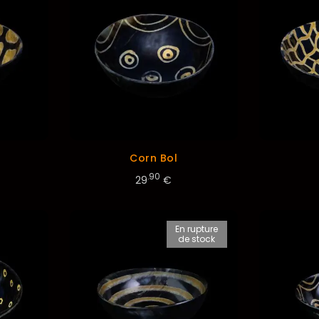
Corn Bol
.90
29
€
En rupture
de stock