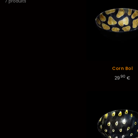
7 produits
Corn Bol
.90
29
€