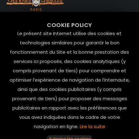
99 RUE DE LA VERRERIE,
COOKIE POLICY
Le Marais, 75004 Paris
Le présent site Internet utilise des cookies et
contact@mesindesgalantes.com
technologies similaires pour garantir le bon
fonctionnement du Site et la bonne prestation des
01.42.72.42.51
services ici proposés, des cookies analytiques (y
compris provenant de tiers) pour comprendre et
optimiser l’expérience de navigation de l’internaute,
ainsi que des cookies publicitaires (y compris
provenant de tiers) pour proposer des messages
publicitaires en rapport avec les préférences que
vous avez indiquées dans le cadre de votre
navigation en ligne.
Lire la suite
Horaires d’ouverture: 11h - 19h30 Du lundi au dimanche