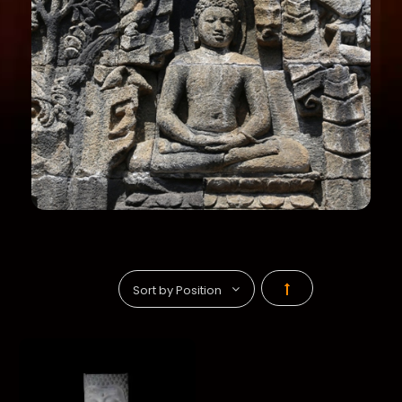
Par
ordre
décroissant