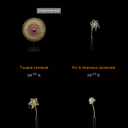
ordre
En rupture de stock
décroissant
Toupie Lombok
Pic à cheveux Javanais
.00
.00
98
€
38
€