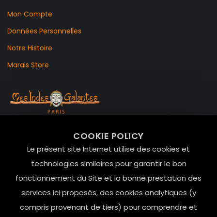
Mon Compte
Données Personnelles
Notre Histoire
Marais Store
99 RUE DE LA VERRERIE,
COOKIE POLICY
Le Marais, 75004 Paris
Le présent site Internet utilise des cookies et
contact@mesindesgalantes.com
technologies similaires pour garantir le bon
fonctionnement du Site et la bonne prestation des
01.42.72.42.51
services ici proposés, des cookies analytiques (y
compris provenant de tiers) pour comprendre et