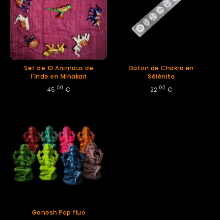
Set de 10 Animaux de
Bâton de Chakra en
l'Inde en Minakari
Sélénite
.00
.00
45
€
22
€
Ganesh Pop fluo