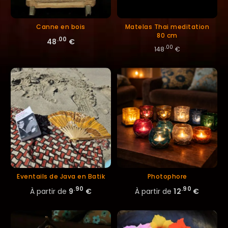
Canne en bois
Matelas Thai meditation
80 cm
.00
48
€
.00
148
€
Eventails de Java en Batik
Photophore
.90
.90
À partir de
9
€
À partir de
12
€