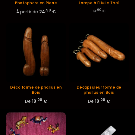
Photophore en Pierre
Lampe à l'Huile Thaï
.90
.90
19
€
À partir de
24
€
Déco forme de phallus en
Décapsuleur forme de
Bois
phallus en Bois
.00
.00
De
18
€
De
18
€