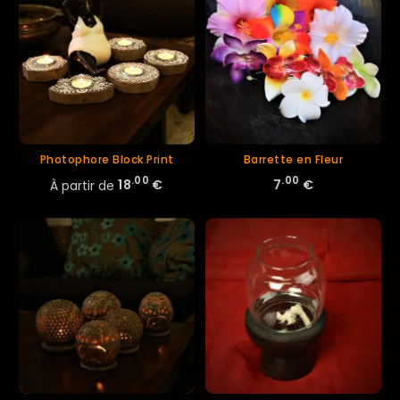
Photophore Block Print
Barrette en Fleur
.00
.00
À partir de
18
€
7
€