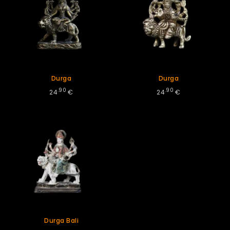
Durga
Durga
.90
.90
24
€
24
€
Durga Bali