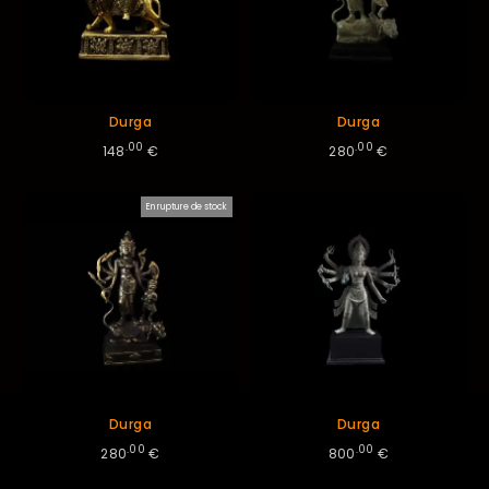
Durga
Durga
.00
.00
148
€
280
€
En rupture de stock
Durga
Durga
.00
.00
280
€
800
€