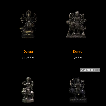
Durga
Durga
.00
.90
780
€
12
€
En rupture de stock