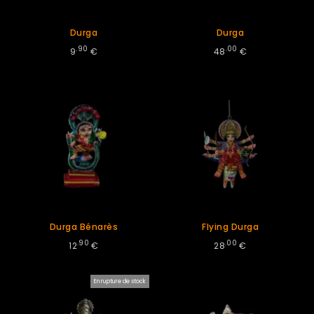
Durga
Durga
.90
.00
9
€
48
€
Durga Bénarès
Flying Durga
.90
.00
12
€
28
€
En rupture de stock