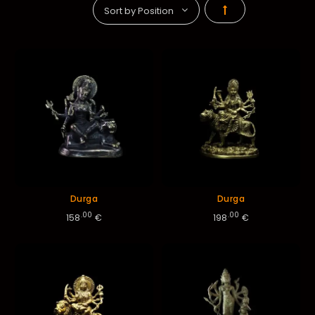
Par
ordre
décroissant
Durga
Durga
.00
.00
158
€
198
€