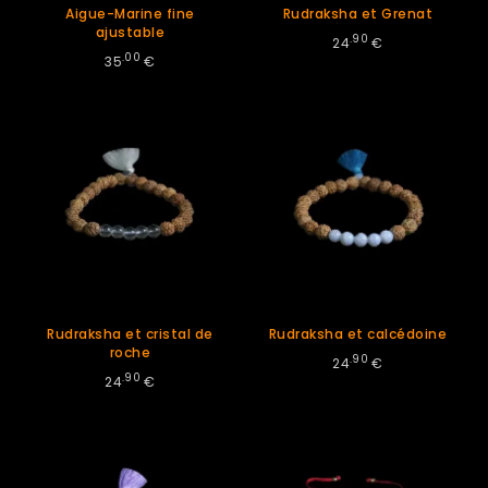
Aigue-Marine fine
Rudraksha et Grenat
ajustable
.90
24
€
.00
35
€
Rudraksha et cristal de
Rudraksha et calcédoine
roche
.90
24
€
.90
24
€