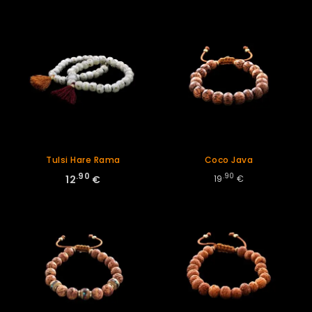
Tulsi Hare Rama
Coco Java
.90
.90
19
€
12
€