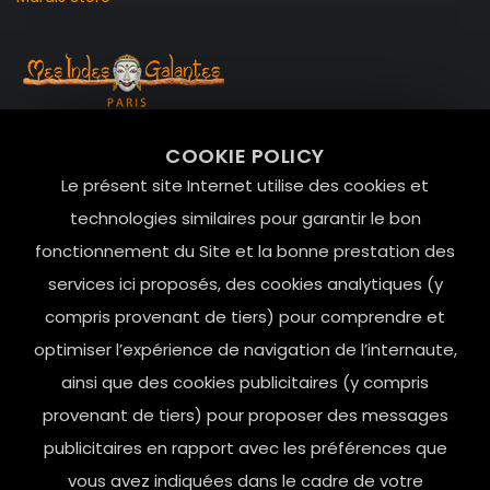
99 RUE DE LA VERRERIE,
COOKIE POLICY
Le Marais, 75004 Paris
Le présent site Internet utilise des cookies et
contact@mesindesgalantes.com
technologies similaires pour garantir le bon
fonctionnement du Site et la bonne prestation des
01.42.72.42.51
services ici proposés, des cookies analytiques (y
compris provenant de tiers) pour comprendre et
optimiser l’expérience de navigation de l’internaute,
ainsi que des cookies publicitaires (y compris
provenant de tiers) pour proposer des messages
publicitaires en rapport avec les préférences que
vous avez indiquées dans le cadre de votre