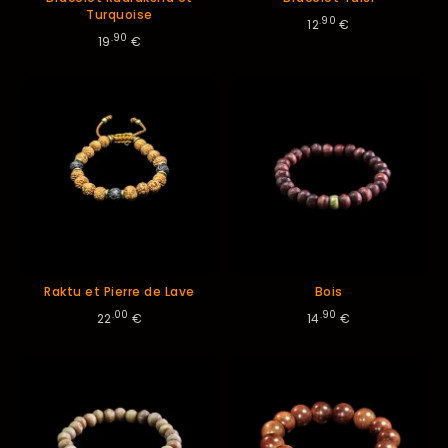
Turquoise
.90
12
€
.90
19
€
Raktu et Pierre de Lave
Bois
.00
.90
22
€
14
€