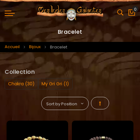
0
Mo
Bracelet
Accueil
Bijoux
Bracelet
Collection
Chakra (30)
My Gri Gri (1)
Par
ordre
décroissant