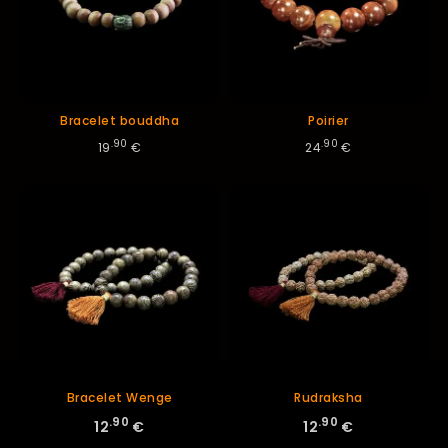
Bracelet bouddha
Poirier
.90
.90
19
€
24
€
Bracelet Wenge
Rudraksha
.90
.90
12
€
12
€