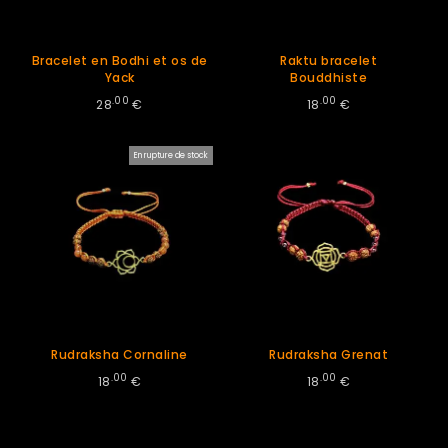
Bracelet en Bodhi et os de
Raktu bracelet
Yack
Bouddhiste
.00
.00
28
€
18
€
En rupture de stock
Rudraksha Cornaline
Rudraksha Grenat
.00
.00
18
€
18
€