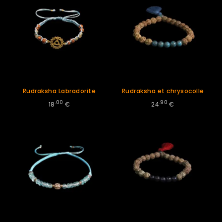
Rudraksha Labradorite
Rudraksha et chrysocolle
.00
.90
18
€
24
€