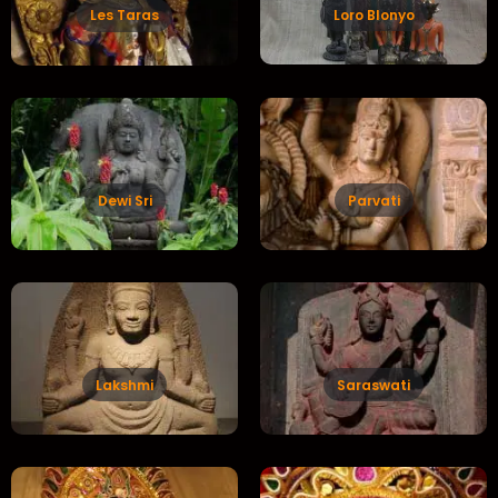
Loro Blonyo
Les Taras
Dewi Sri
Parvati
Lakshmi
Saraswati