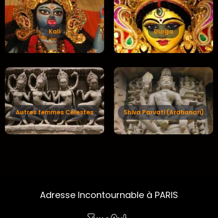
Kali
Durga
Autres femmes Célestes
Shiva Parvati (Ardhanari)
Adresse Incontournable à PARIS