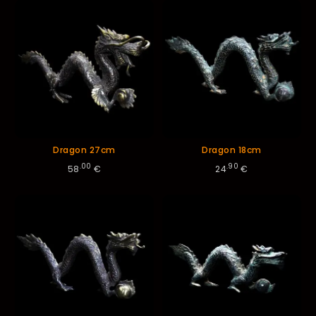
décroissant
Dragon 27cm
Dragon 18cm
.00
.90
58
€
24
€