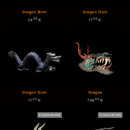
Dragon 18cm
Dragon 12cm
.90
.00
24
€
17
€
Dragon 12cm
Dragon
.00
.00
17
€
748
€
En rupture de stock
En rupture de stock