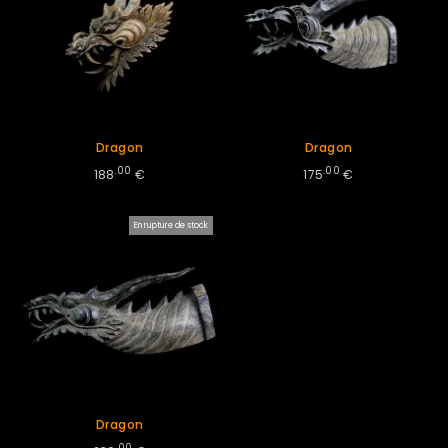
Dragon
Dragon
.00
.00
188
€
175
€
En rupture de stock
Dragon
.00