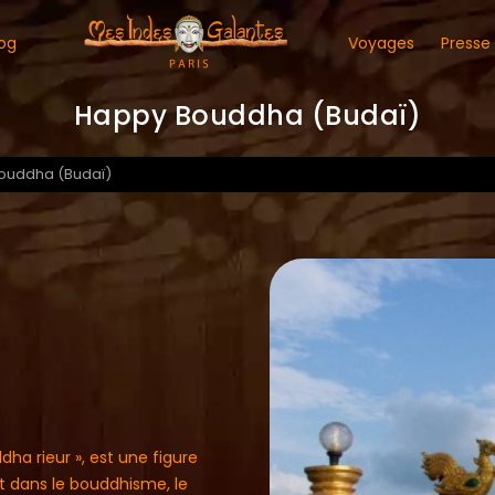
og
Voyages
Presse
Happy Bouddha (Budaï)
ouddha (Budaï)
ha rieur », est une figure
t dans le bouddhisme, le