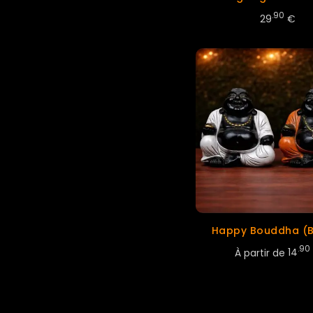
.90
29
€
Happy Bouddha (B
.90
À partir de
14