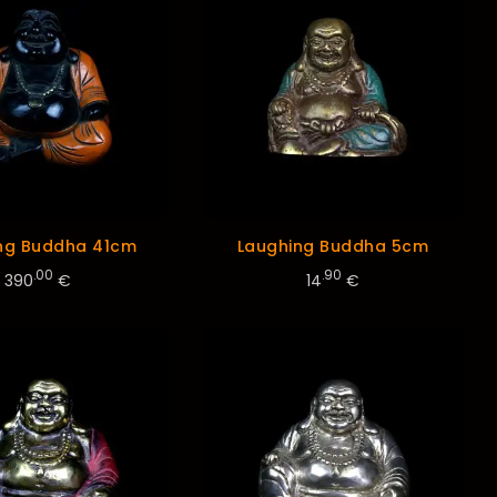
ng Buddha 41cm
Laughing Buddha 5cm
.00
.90
390
€
14
€