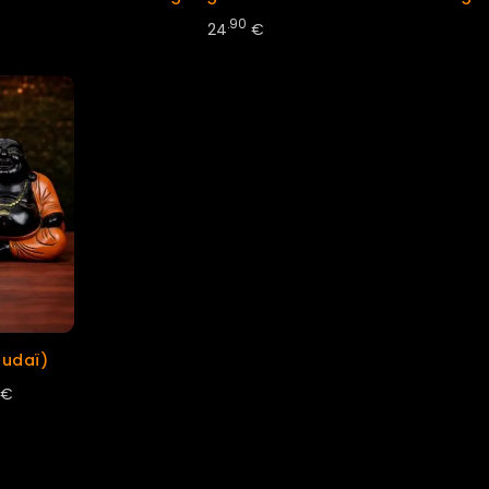
.90
24
€
udaï)
€