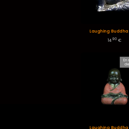
Laughing Buddha
.90
14
€
En 
de
Laughing Buddha