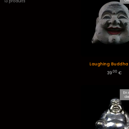
de
13 produits
Laughing Buddha
.00
39
€
En 
de