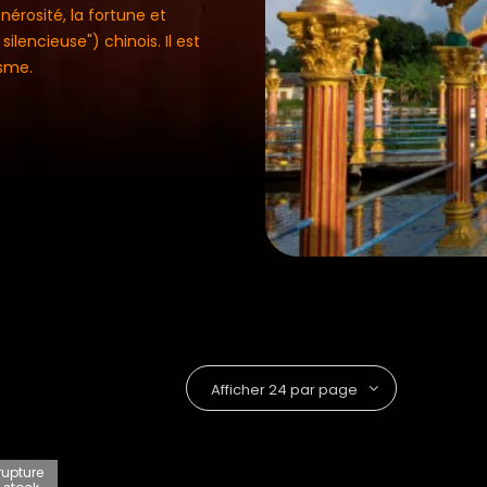
nérosité, la fortune et
ilencieuse") chinois. Il est
ïsme.
rupture