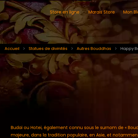
Store en ligne
Marais Store
Mon Bl
Accueil
Statues de divinités
Autres Bouddhas
Happy B
Budai ou Hotei, également connu sous le surnom de « Boudd
majeure, dans la tradition populaire, en Asie, et notammen