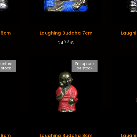
 6cm
Laughing Buddha 7cm
Laugh
.90
24
€
rupture
En rupture
 stock
de stock
 8cm
Laughing Buddha 8cm
Laugh