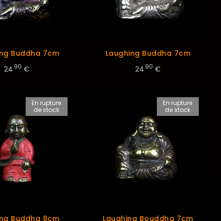
ing Buddha 7cm
Laughing Buddha 7cm
.90
.90
24
€
24
€
En rupture
En rupture
de stock
de stock
ing Buddha 8cm
Laughing Bouddha 7cm