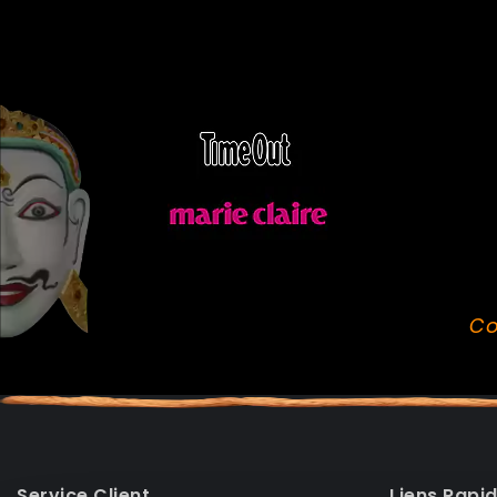
Co
Service Client
Liens Rapi