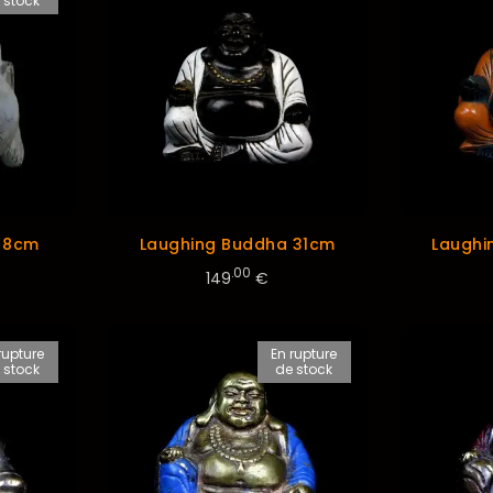
 stock
 8cm
Laughing Buddha 31cm
Laughi
.00
149
€
rupture
En rupture
 stock
de stock