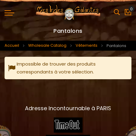
0
Mo
Pantalons
Accueil
Wholesale Catalog
Vêtements
Pantalons
Impossible de trouver des produits
correspondants à votre sélection.
Adresse Incontournable à PARIS