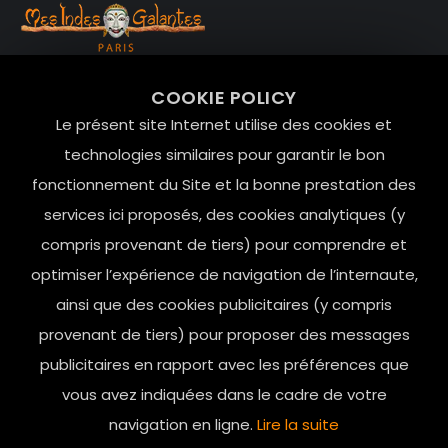
99 RUE DE LA VERRERIE,
COOKIE POLICY
Le Marais, 75004 Paris
Le présent site Internet utilise des cookies et
contact@mesindesgalantes.com
technologies similaires pour garantir le bon
fonctionnement du Site et la bonne prestation des
01.42.72.42.51
services ici proposés, des cookies analytiques (y
compris provenant de tiers) pour comprendre et
optimiser l’expérience de navigation de l’internaute,
ainsi que des cookies publicitaires (y compris
provenant de tiers) pour proposer des messages
publicitaires en rapport avec les préférences que
vous avez indiquées dans le cadre de votre
navigation en ligne.
Lire la suite