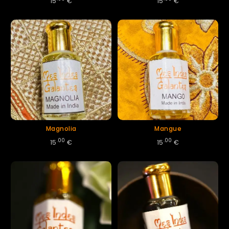
15
€
15
€
Magnolia
Mangue
.00
.00
15
€
15
€