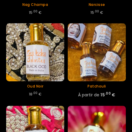
Nag Champa
Narcisse
.00
.00
15
€
15
€
Oud Noir
Patchouli
.00
.00
18
€
À partir de
15
€