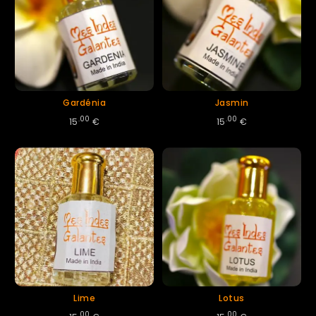
Gardénia
Jasmin
.00
.00
15
€
15
€
Lime
Lotus
.00
.00