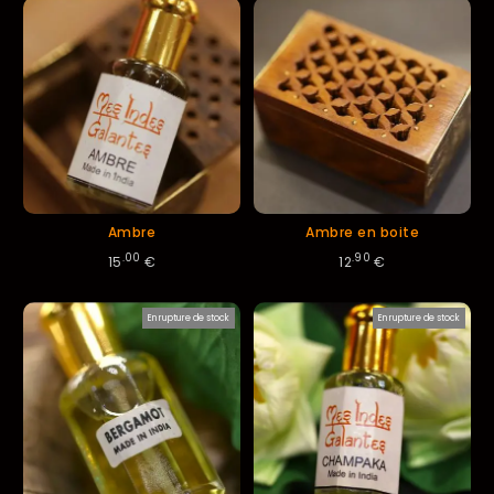
décroissant
Ambre
Ambre en boite
.00
.90
15
€
12
€
En rupture de stock
En rupture de stock