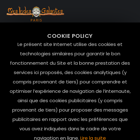
99 RUE DE LA VERRERIE,
COOKIE POLICY
Le Marais, 75004 Paris
Le présent site Internet utilise des cookies et
contact@mesindesgalantes.com
technologies similaires pour garantir le bon
fonctionnement du Site et la bonne prestation des
01.42.72.42.51
services ici proposés, des cookies analytiques (y
compris provenant de tiers) pour comprendre et
optimiser l’expérience de navigation de l’internaute,
ainsi que des cookies publicitaires (y compris
provenant de tiers) pour proposer des messages
publicitaires en rapport avec les préférences que
vous avez indiquées dans le cadre de votre
navigation en ligne.
Lire la suite