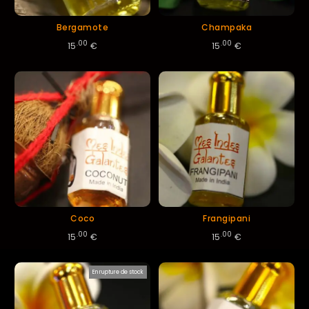
Bergamote
Champaka
.00
.00
15
€
15
€
Coco
Frangipani
.00
.00
15
€
15
€
En rupture de stock