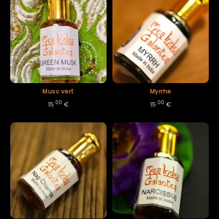
Musc vert
Myrrhe
.00
.00
15
€
15
€