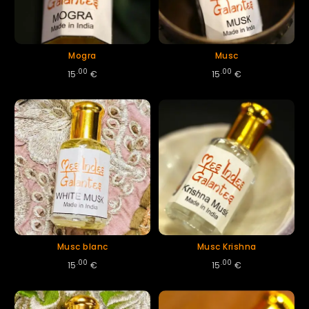
Mogra
Musc
.00
.00
15
€
15
€
Musc blanc
Musc Krishna
.00
.00
15
€
15
€