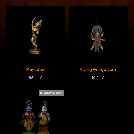
ordre
décroissant
Mayadevi
Flying Ganga 7cm
.00
.90
88
€
19
€
En rupture de stock