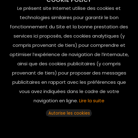
Le Marais, 75004 Paris
Le présent site Internet utilise des cookies et
contact@mesindesgalantes.com
technologies similaires pour garantir le bon
fonctionnement du Site et la bonne prestation des
01.42.72.42.51
services ici proposés, des cookies analytiques (y
compris provenant de tiers) pour comprendre et
optimiser l’expérience de navigation de l’internaute,
ainsi que des cookies publicitaires (y compris
provenant de tiers) pour proposer des messages
publicitaires en rapport avec les préférences que
vous avez indiquées dans le cadre de votre
navigation en ligne.
Lire la suite
Horaires d’ouverture: 11h - 19h30 Du lundi au dimanche
Autorise les cookies