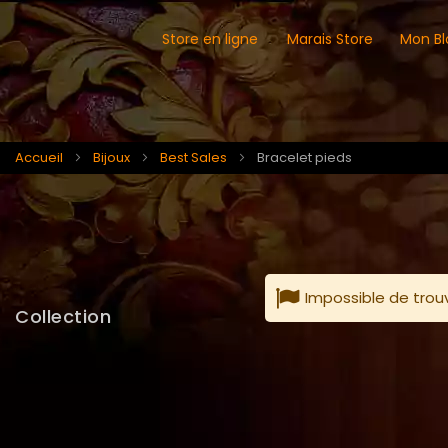
Store en ligne
Marais Store
Mon Bl
Accueil
Bijoux
Best Sales
Bracelet pieds
Impossible de trou
Collection