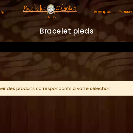
og
Voyages
Presse
Bracelet pieds
ver des produits correspondants à votre sélection.