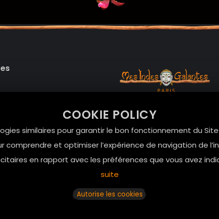
des
99 RUE DE LA VERRERIE,
COOKIE POLICY
Le Marais, 75004 Paris
onnelles
logies similaires pour garantir le bon fonctionnement du Sit
contact@mesindesgalan
r comprendre et optimiser l’expérience de navigation de l’int
itaires en rapport avec les préférences que vous avez indi
01.42.72.42.51
suite
Autorise les cookies