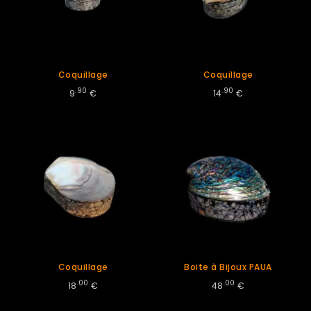
Coquillage
Coquillage
.90
.90
9
€
14
€
Coquillage
Boite à Bijoux PAUA
.00
.00
18
€
48
€