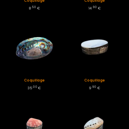
Coquillage
Coquillage
.50
.90
8
€
14
€
Coquillage
Coquillage
.00
.90
35
€
9
€