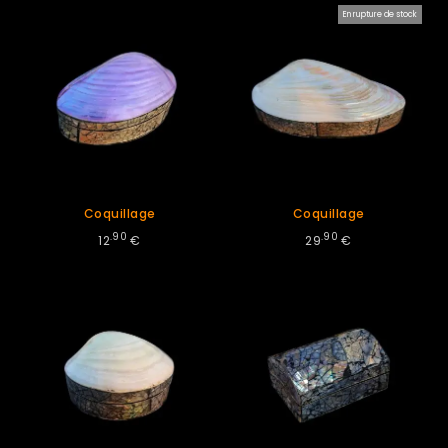
En rupture de stock
Coquillage
Coquillage
.90
.90
12
€
29
€