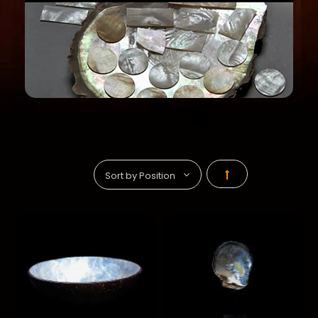
Par
ordre
décroissant