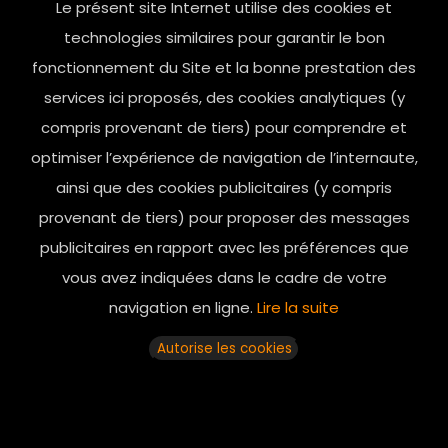
Le présent site Internet utilise des cookies et
contact@mesindesgalantes.com
technologies similaires pour garantir le bon
fonctionnement du Site et la bonne prestation des
01.42.72.42.51
services ici proposés, des cookies analytiques (y
compris provenant de tiers) pour comprendre et
optimiser l’expérience de navigation de l’internaute,
ainsi que des cookies publicitaires (y compris
provenant de tiers) pour proposer des messages
publicitaires en rapport avec les préférences que
vous avez indiquées dans le cadre de votre
navigation en ligne.
Lire la suite
Horaires d’ouverture: 11h - 19h30 Du lundi au dimanche
Autorise les cookies
© 2025 mesindesgalantes. All Rights Reserved...