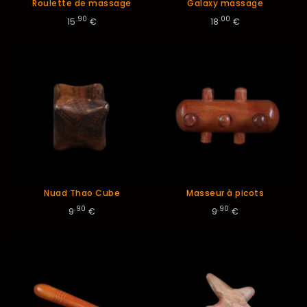
Roulette de massage
Galaxy massage
.90
.00
15
€
18
€
Nuad Thao Cube
Masseur à picots
.90
.90
9
€
9
€