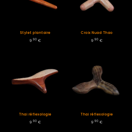
Stylet plantaire
Croix Nuad Thao
.90
.90
9
€
9
€
Thai réflexologie
Thai réflexologie
.90
.90
9
€
9
€