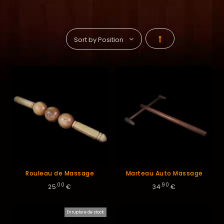
Par
ordre
décroissant
Rouleau de Massage
Marteau Auto Massage
.00
.90
25
€
34
€
En rupture de stock