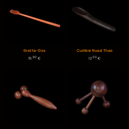
Gratte-Dos
Cuillère Nuad Thao
.90
.00
15
€
12
€