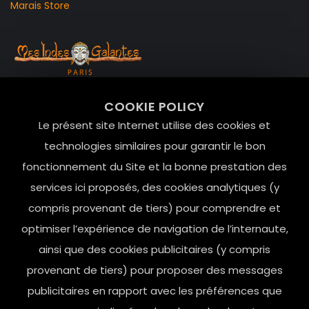
Marais Store
99 RUE DE LA VERRERIE,
COOKIE POLICY
Le Marais, 75004 Paris
Le présent site Internet utilise des cookies et
contact@mesindesgalantes.com
technologies similaires pour garantir le bon
fonctionnement du Site et la bonne prestation des
01.42.72.42.51
services ici proposés, des cookies analytiques (y
compris provenant de tiers) pour comprendre et
optimiser l’expérience de navigation de l’internaute,
ainsi que des cookies publicitaires (y compris
provenant de tiers) pour proposer des messages
publicitaires en rapport avec les préférences que