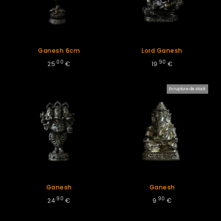
Ganesh 6cm
Lord Ganesh
.00
.90
25
€
19
€
En rupture de stock
Ganesh
Ganesh
.90
.90
24
€
9
€