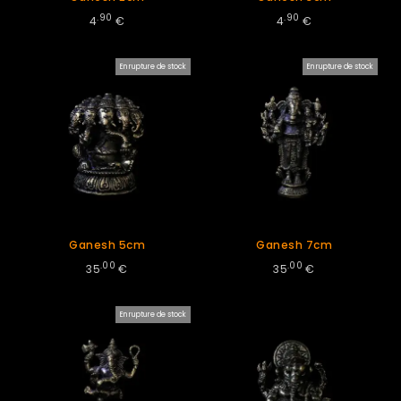
.90
.90
4
€
4
€
En rupture de stock
En rupture de stock
Ganesh 5cm
Ganesh 7cm
.00
.00
35
€
35
€
En rupture de stock