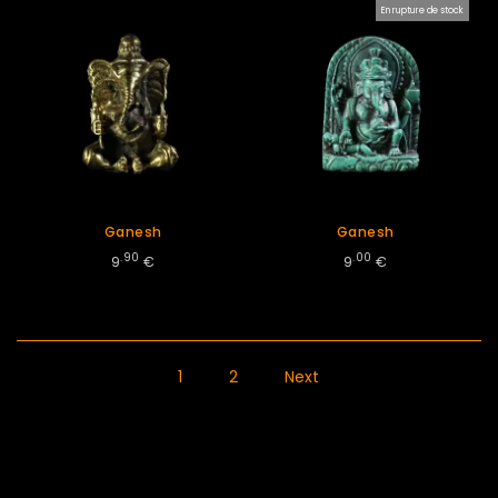
En rupture de stock
Ganesh
Ganesh
.90
.00
9
€
9
€
1
2
Next