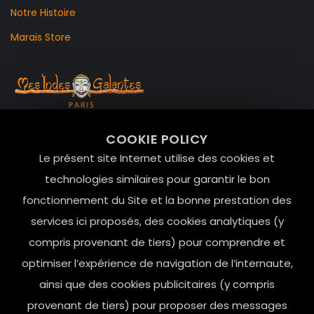
Notre Histoire
Marais Store
99 RUE DE LA VERRERIE,
COOKIE POLICY
Le Marais, 75004 Paris
Le présent site Internet utilise des cookies et
contact@mesindesgalantes.com
technologies similaires pour garantir le bon
fonctionnement du Site et la bonne prestation des
01.42.72.42.51
services ici proposés, des cookies analytiques (y
compris provenant de tiers) pour comprendre et
optimiser l’expérience de navigation de l’internaute,
ainsi que des cookies publicitaires (y compris
provenant de tiers) pour proposer des messages