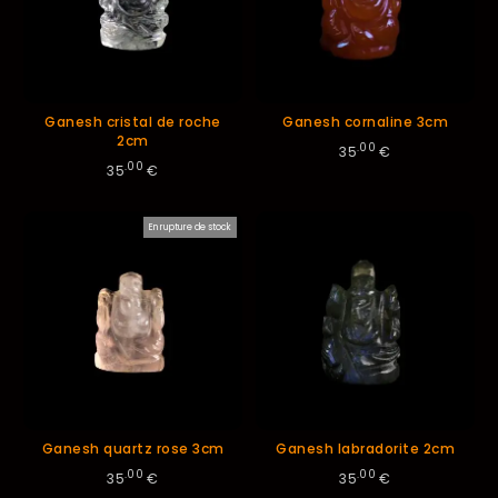
Ganesh cristal de roche
Ganesh cornaline 3cm
2cm
.00
35
€
.00
35
€
En rupture de stock
Ganesh quartz rose 3cm
Ganesh labradorite 2cm
.00
.00
35
€
35
€