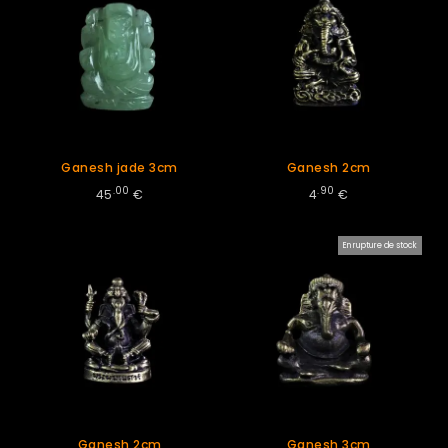
Ganesh jade 3cm
Ganesh 2cm
.00
.90
45
€
4
€
En rupture de stock
Ganesh 2cm
Ganesh 3cm