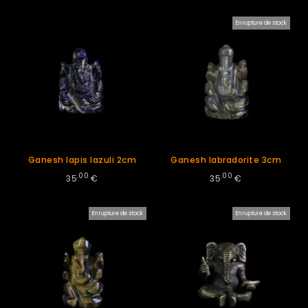
En rupture de stock
Ganesh lapis lazuli 2cm
Ganesh labradorite 3cm
.00
.00
35
€
35
€
En rupture de stock
En rupture de stock