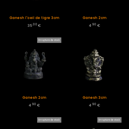
Ganesh l'oeil de tigre 3cm
Ganesh 2cm
.00
.90
35
€
4
€
En rupture de stock
Ganesh 2cm
Ganesh 3cm
.90
.90
4
€
4
€
En rupture de stock
En rupture de stock