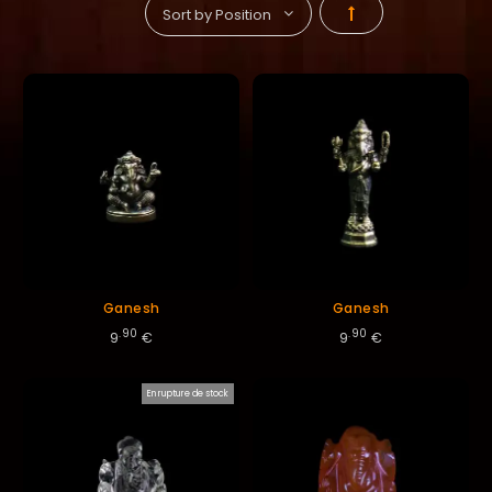
Par
ordre
décroissant
Ganesh
Ganesh
.90
.90
9
€
9
€
En rupture de stock