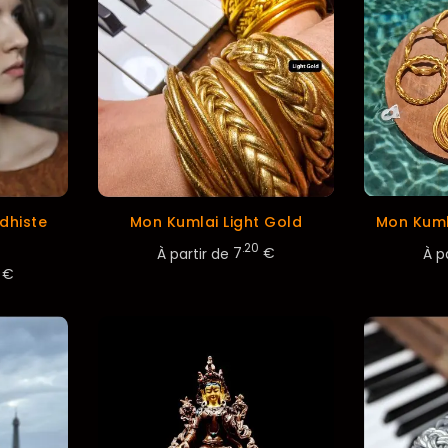
dhiste
Mon Kumlai Light Gold
Mon Kuml
.20
À partir de
7
€
À p
€