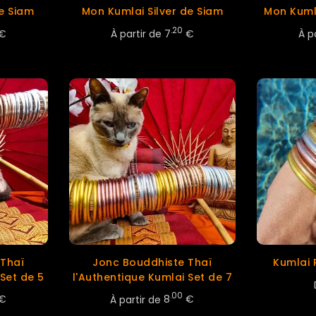
e Siam
Mon Kumlai Silver de Siam
Mon Kumla
.20
€
À partir de
7
€
À p
 Thaï
Jonc Bouddhiste Thaï
Kumlai 
 Set de 5
l'Authentique Kumlai Set de 7
.00
€
À partir de
8
€