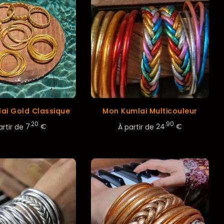
ai Gold Classique
Mon Kumlai Multicouleur
.20
.90
artir de
7
€
À partir de
24
€