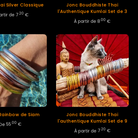
i Silver Classique
Jonc Bouddhiste Thaï
l'Authentique Kumlai Set de 3
.20
artir de
7
€
.00
À partir de
8
€
Rainbow de Siam
Jonc Bouddhiste Thaï
l'authentique Kumlai Set de 9
.00
De
55
€
.20
À partir de
7
€