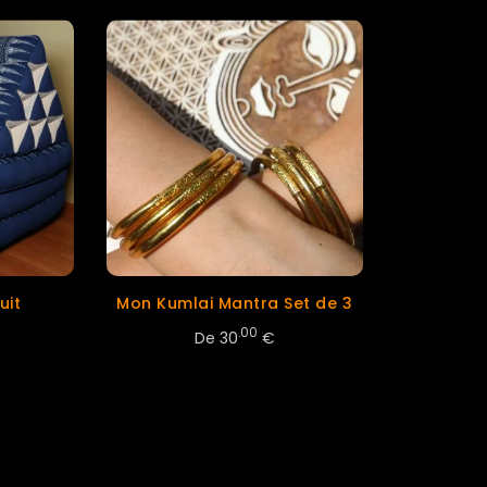
uit
Mon Kumlai Mantra Set de 3
.00
De
30
€