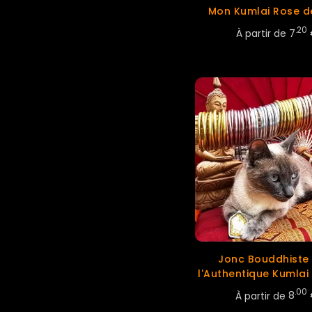
Mon Kumlai Rose d
.20
À partir de
7
Jonc Bouddhiste
l'Authentique Kumlai
.00
À partir de
8