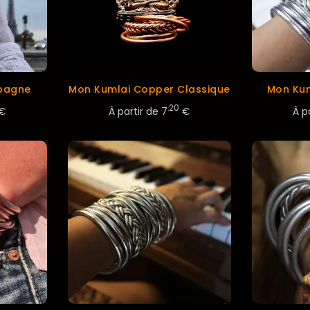
pagne
Mon Kumlai Copper Classique
Mon Kum
.20
€
À partir de
7
€
À p