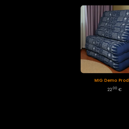
MIG Demo Prod
.00
22
€