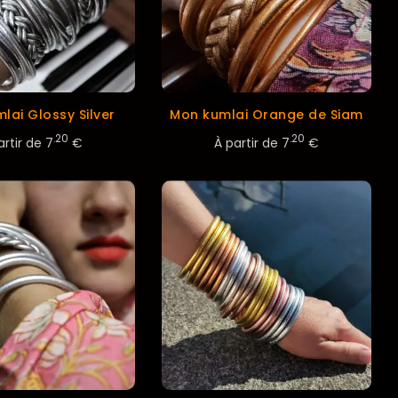
lai Glossy Silver
Mon kumlai Orange de Siam
.20
.20
artir de
7
€
À partir de
7
€