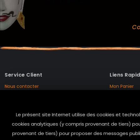
Co
Service Client
Liens Rapi
Nous contacter
Mon Panier
Mentions Légales
Mon Compte
Livraison et Retour
Données Pers
Le présent site Internet utilise des cookies et techno
Conditions de vente
Notre Histoire
cookies analytiques (y compris provenant de tiers) pou
Paiement sécurisé
Marais Store
provenant de tiers) pour proposer des messages public