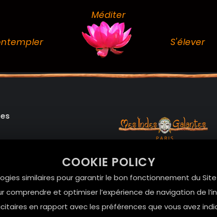
Méditer
ntempler
S'élever
des
99 RUE DE LA VERRERIE,
COOKIE POLICY
Le Marais, 75004 Paris
onnelles
logies similaires pour garantir le bon fonctionnement du Sit
contact@mesindesgalan
r comprendre et optimiser l’expérience de navigation de l’int
itaires en rapport avec les préférences que vous avez indi
01.42.72.42.51