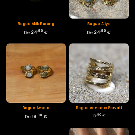
Bague Akik Barong
Bague Aliya
.90
.90
De
24
€
De
24
€
Bague Amour
Bague Anneaux Parvati
.90
.90
19
€
De
19
€