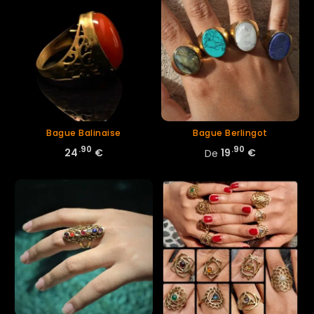
Bague Balinaise
Bague Berlingot
.90
.90
24
€
De
19
€