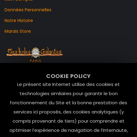
Données Personnelles
Notre Histoire
Marais Store
99 RUE DE LA VERRERIE,
COOKIE POLICY
Le Marais, 75004 Paris
Le présent site Internet utilise des cookies et
contact@mesindesgalantes.com
technologies similaires pour garantir le bon
fonctionnement du Site et la bonne prestation des
01.42.72.42.51
services ici proposés, des cookies analytiques (y
compris provenant de tiers) pour comprendre et
optimiser l’expérience de navigation de l’internaute,