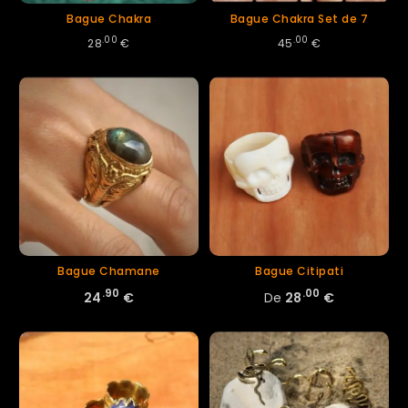
Bague Chakra
Bague Chakra Set de 7
.00
.00
28
€
45
€
Bague Chamane
Bague Citipati
.90
.00
24
€
De
28
€