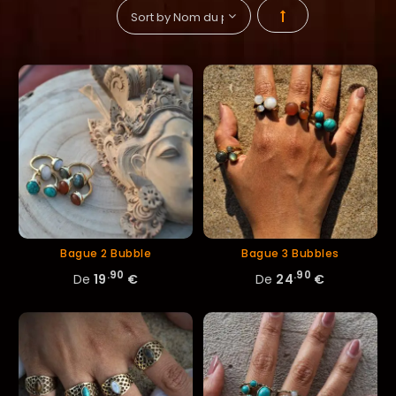
Par
ordre
décroissant
Bague 2 Bubble
Bague 3 Bubbles
.90
.90
De
19
€
De
24
€