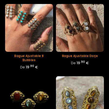
Bague Ajustable 8
Bague Ajustable Dorje
Bubbles
.90
De
19
€
.90
De
19
€