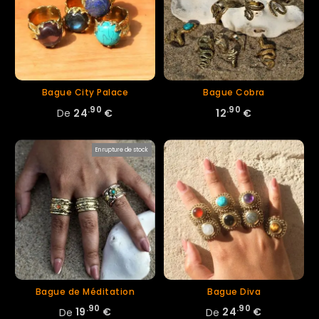
Bague City Palace
Bague Cobra
.90
.90
De
24
€
12
€
En rupture de stock
Bague de Méditation
Bague Diva
.90
.90
De
19
€
De
24
€