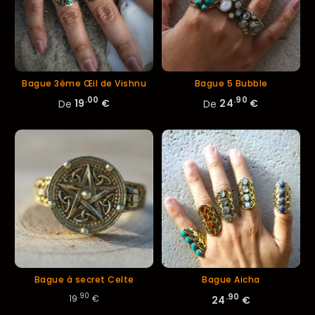
Bague 3ème Œil de Vishnu
Bague 5 Bubble
.00
.90
De
19
€
De
24
€
Bague à secret Celte
Bague Aicha
.90
.90
19
€
24
€