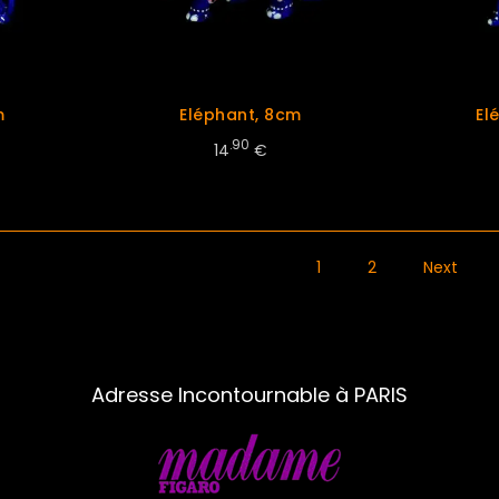
m
Eléphant, 8cm
El
.90
14
€
1
2
Next
Adresse Incontournable à PARIS