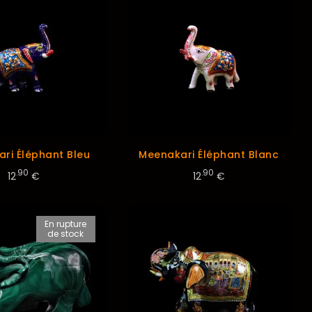
ri Éléphant Bleu
Meenakari Éléphant Blanc
.90
.90
12
€
12
€
En rupture
de stock