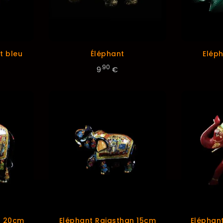
t bleu
Éléphant
Elép
.90
9
€
n 20cm
Eléphant Rajasthan 15cm
Eléphan