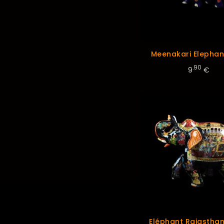
Meenakari Elephan
.90
9
€
Eléphant Rajastha