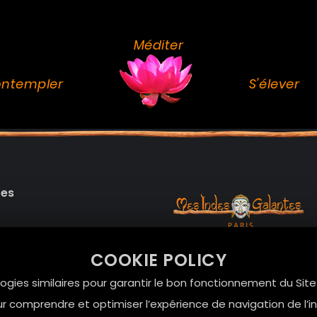
Méditer
ntempler
S'élever
des
99 RUE DE LA VERRERIE,
COOKIE POLICY
Le Marais, 75004 Paris
onnelles
logies similaires pour garantir le bon fonctionnement du Sit
contact@mesindesgalan
r comprendre et optimiser l’expérience de navigation de l’int