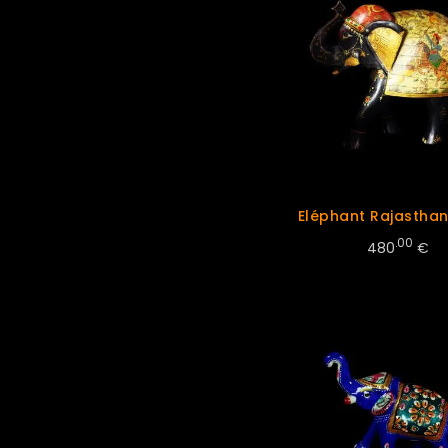
Eléphant Rajastha
.00
480
€