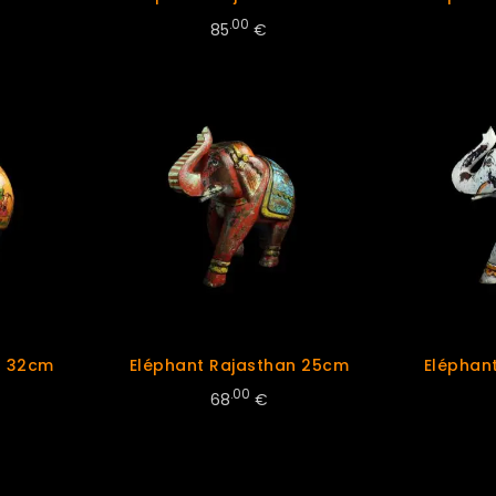
.00
85
€
n 32cm
Eléphant Rajasthan 25cm
Eléphan
.00
68
€