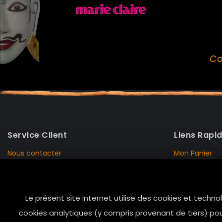
Co
Service Client
Liens Rapi
Nous contacter
Mon Panier
Mentions Légales
Mon Compte
Livraison et Retour
Données Pers
Le présent site Internet utilise des cookies et techno
Conditions de vente
Notre Histoire
cookies analytiques (y compris provenant de tiers) pou