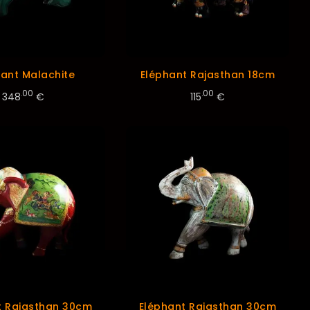
hant Malachite
Eléphant Rajasthan 18cm
.00
.00
348
€
115
€
t Rajasthan 30cm
Eléphant Rajasthan 30cm