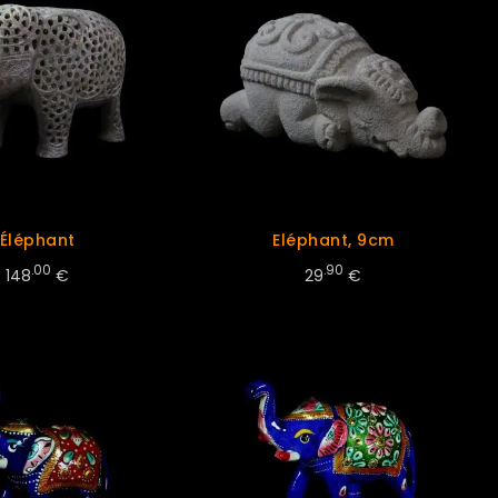
Éléphant
Eléphant, 9cm
.00
.90
148
€
29
€