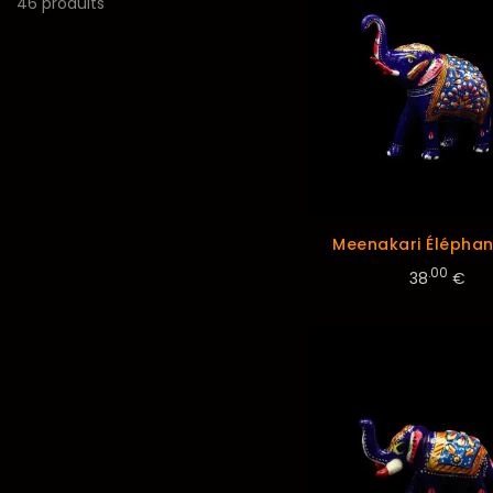
46 produits
Meenakari Éléphan
.00
38
€