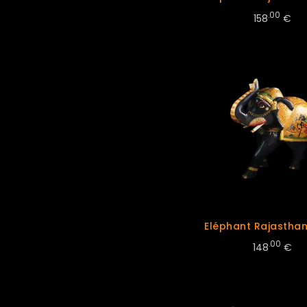
.00
158
€
Eléphant Rajastha
.00
148
€