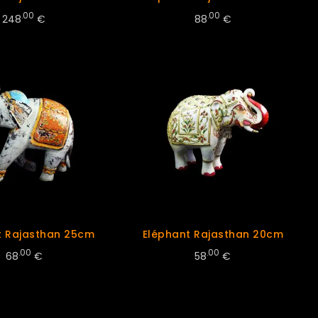
.00
.00
248
€
88
€
t Rajasthan 25cm
Eléphant Rajasthan 20cm
.00
.00
68
€
58
€