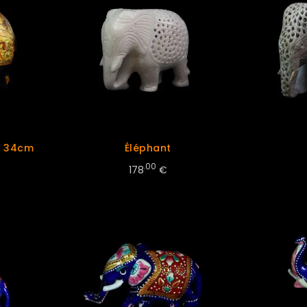
n 34cm
Éléphant
.00
178
€