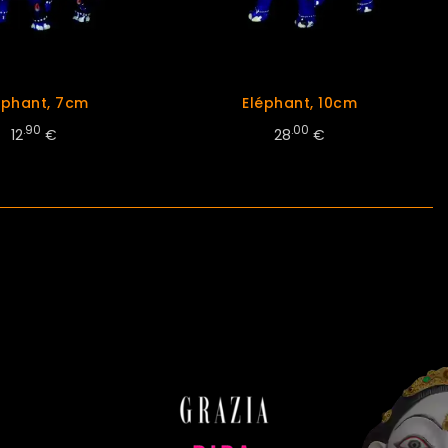
éphant, 7cm
Eléphant, 10cm
.90
.00
12
€
28
€