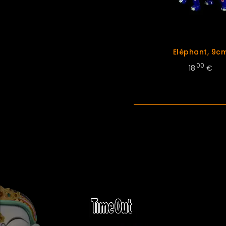
Eléphant, 9c
.00
18
€