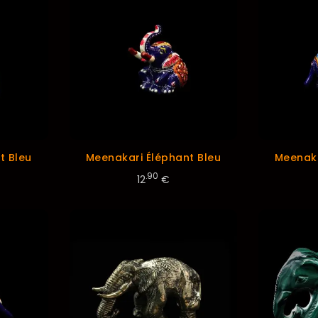
t Bleu
Meenakari Éléphant Bleu
Meenaka
.90
12
€