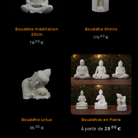
Bouddha méditation
Bouddha Shinto
20cm
.00
170
€
.00
78
€
Bouddha Lotus
Bouddhas en Pierre
.00
.00
115
€
À partir de
28
€