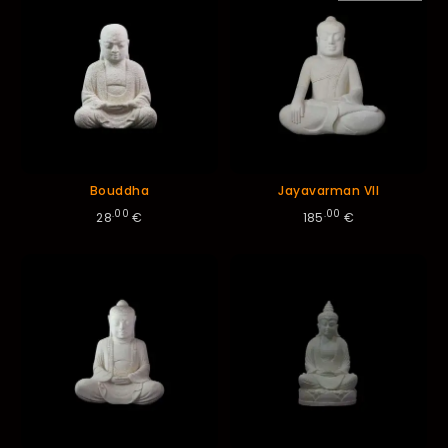
décroissant
Bouddha
Jayavarman VII
.00
.00
28
€
185
€