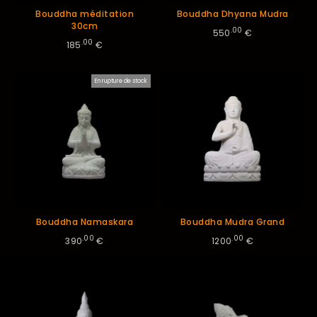
Bouddha méditation
Bouddha Dhyana Mudra
30cm
.00
550
€
.00
185
€
En rupture de stock
Bouddha Namaskara
Bouddha Mudra Grand
.00
.00
390
€
1200
€