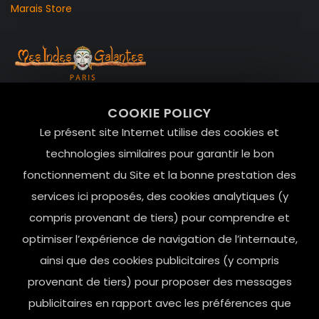
Marais Store
99 RUE DE LA VERRERIE,
COOKIE POLICY
Le Marais, 75004 Paris
Le présent site Internet utilise des cookies et
contact@mesindesgalantes.com
technologies similaires pour garantir le bon
fonctionnement du Site et la bonne prestation des
01.42.72.42.51
services ici proposés, des cookies analytiques (y
compris provenant de tiers) pour comprendre et
optimiser l’expérience de navigation de l’internaute,
ainsi que des cookies publicitaires (y compris
provenant de tiers) pour proposer des messages
publicitaires en rapport avec les préférences que