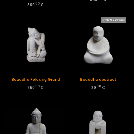
.00
390
€
En rupture de stock
Bouddha Relaxing Grand
Bouddha abstract
.00
.00
750
€
29
€