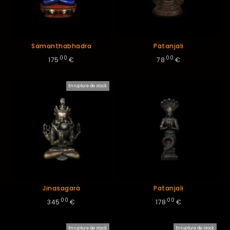
Samanthabhadra
Patanjali
.00
.00
175
€
78
€
En rupture de stock
Jinasagara
Patanjali
.00
.00
345
€
178
€
En rupture de stock
En rupture de stock