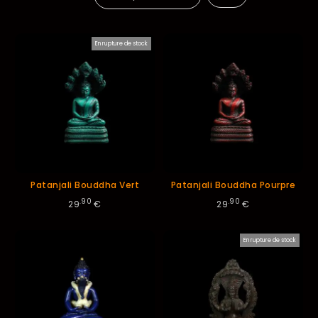
ordre
En rupture de stock
décroissant
Patanjali Bouddha Vert
Patanjali Bouddha Pourpre
.90
.90
29
€
29
€
En rupture de stock