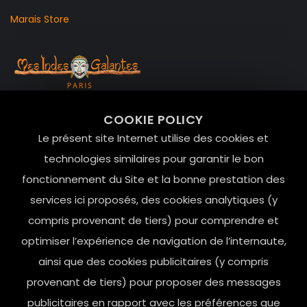
Marais Store
99 RUE DE LA VERRERIE,
COOKIE POLICY
Le Marais, 75004 Paris
Le présent site Internet utilise des cookies et
contact@mesindesgalantes.com
technologies similaires pour garantir le bon
fonctionnement du Site et la bonne prestation des
01.42.72.42.51
services ici proposés, des cookies analytiques (y
compris provenant de tiers) pour comprendre et
optimiser l’expérience de navigation de l’internaute,
ainsi que des cookies publicitaires (y compris
provenant de tiers) pour proposer des messages
publicitaires en rapport avec les préférences que