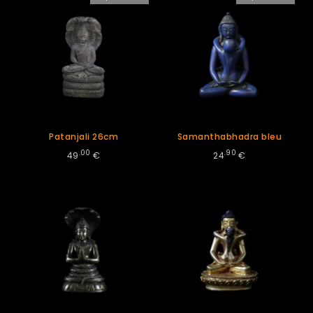
Patanjali 26cm
Samanthabhadra bleu
.00
.90
49
€
24
€