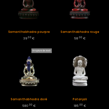
Samanthabhadra pourpre
Samanthabhadra rouge
.00
.00
39
€
58
€
En rupture de stock
Samanthabhadra doré
Patanjali
.00
.00
580
€
185
€