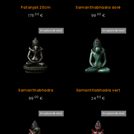
Patanjali 20cm
Samanthabhadra doré
.00
.00
175
€
99
€
En rupture de stock
En rupture de stock
Samanthabhadra
Samanthabhadra vert
.00
.90
89
€
24
€
En rupture de stock
En rupture de stock