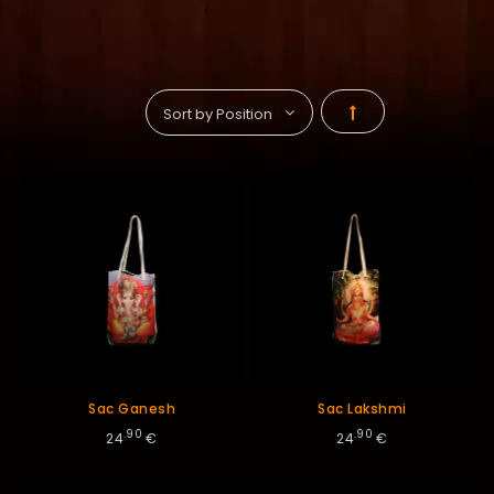
Par
ordre
décroissant
Sac Ganesh
Sac Lakshmi
.90
.90
24
€
24
€