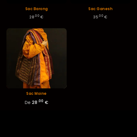
Sac Barong
Sac Ganesh
.00
.00
28
€
35
€
Sac Moine
.00
De
28
€