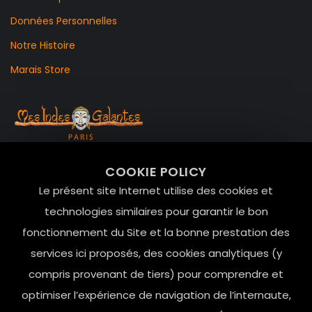
Données Personnelles
Notre Histoire
Marais Store
99 RUE DE LA VERRERIE,
COOKIE POLICY
Le Marais, 75004 Paris
Le présent site Internet utilise des cookies et
contact@mesindesgalantes.com
technologies similaires pour garantir le bon
fonctionnement du Site et la bonne prestation des
01.42.72.42.51
services ici proposés, des cookies analytiques (y
compris provenant de tiers) pour comprendre et
optimiser l’expérience de navigation de l’internaute,