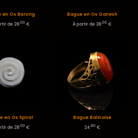
 en Os Barong
Bague en Os Ganesh
.00
.00
rtir de
28
€
À partir de
38
€
e en Os Spiral
Bague Balinaise
.00
.90
rtir de
28
€
24
€