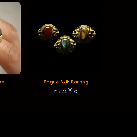
ne
Bague Akik Barong
.90
De
24
€