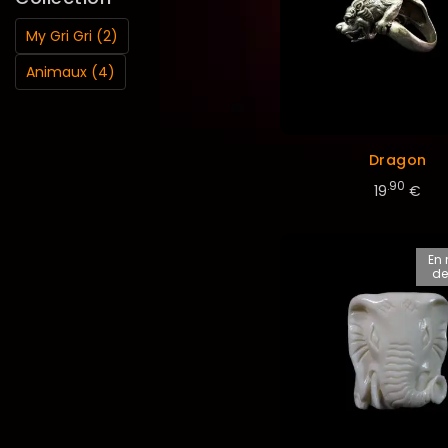
My Gri Gri (2)
Animaux (4)
Dragon
.90
19
€
En 
de