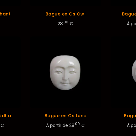
phant
Bague en Os Owl
Bague
.00
28
€
À pa
ddha
Bague en Os Lune
Bagu
.00
€
À partir de
28
€
À pa