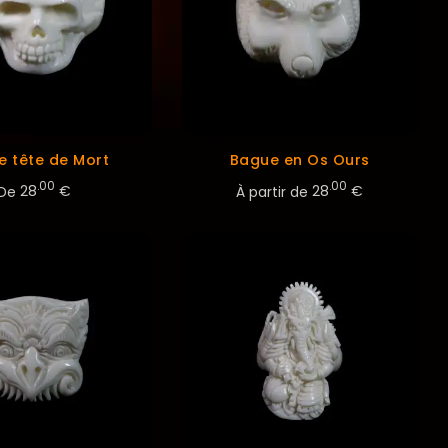
e tête de Mort
Bague en Os Ours
.00
.00
De
28
€
À partir de
28
€