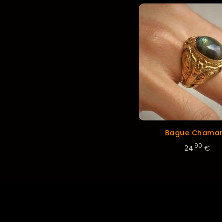
Bague Chama
.90
24
€