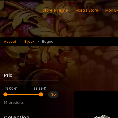
Store en ligne
Marais Store
Mon Bl
Accueil
Bijoux
Bague
Prix
19.00 €
38.99 €
Go
14 produits
Collection