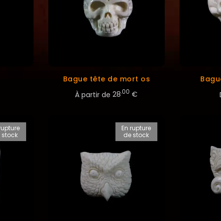
Bague tête de mort os
Bagu
.00
À partir de
28
€
rupture
En rupture
 stock
de stock