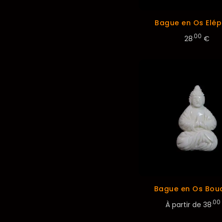
Bague en Os Elé
.00
28
€
Bague en Os Bou
.00
À partir de
38