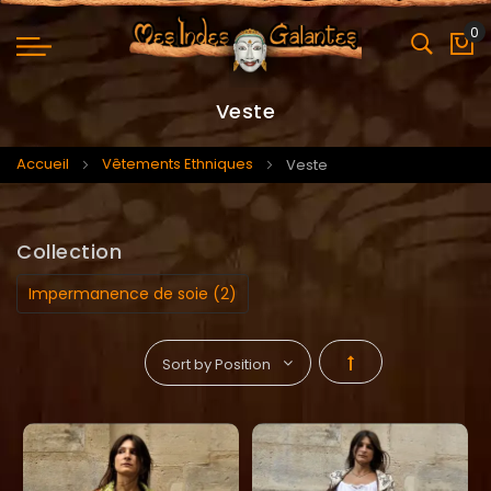
0
Mo
Veste
Accueil
Vêtements Ethniques
Veste
Collection
Impermanence de soie (2)
Par
ordre
décroissant