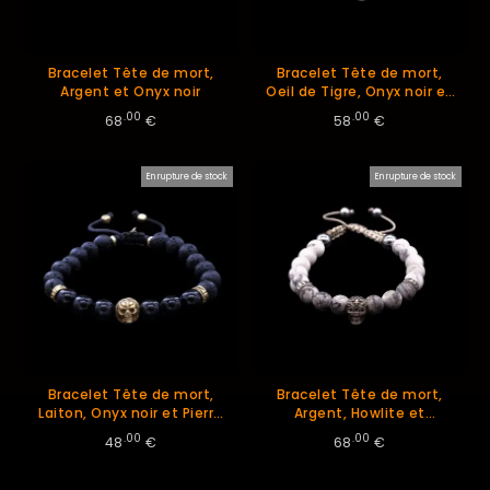
Bracelet Tête de mort,
Bracelet Tête de mort,
Argent et Onyx noir
Oeil de Tigre, Onyx noir et
Argent
.00
.00
68
€
58
€
En rupture de stock
En rupture de stock
Bracelet Tête de mort,
Bracelet Tête de mort,
Laiton, Onyx noir et Pierre
Argent, Howlite et
de lave
Larvikite
.00
.00
48
€
68
€