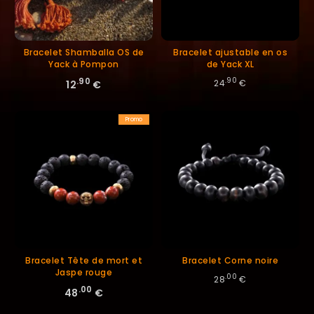
Bracelet Shamballa OS de
Bracelet ajustable en os
Yack à Pompon
de Yack XL
.90
.90
24
€
12
€
Promo
Bracelet Tête de mort et
Bracelet Corne noire
Jaspe rouge
.00
28
€
.00
48
€