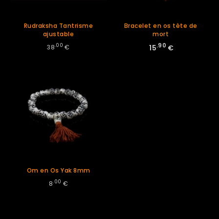
Rudraksha Tantrisme
Bracelet en os tête de
ajustable
mort
.00
.90
38
€
‎
15
€
Om en Os Yak 8mm
.00
8
€