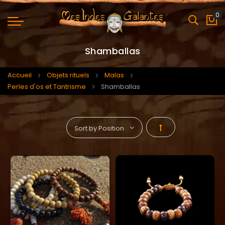
0
Mo
Shamballas
Accueil
Objets rituels
Malas
Perles d'os et Tantrisme
Shamballas
Par
ordre
décroissant