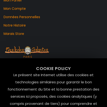
Mon Panier
Mon Compte
Données Personnelles
Notre Histoire
Marais Store
99 RUE DE LA VERRERIE,
COOKIE POLICY
Le Marais, 75004 Paris
Le présent site Internet utilise des cookies et
contact@mesindesgalantes.com
technologies similaires pour garantir le bon
fonctionnement du Site et la bonne prestation des
01.42.72.42.51
services ici proposés, des cookies analytiques (y
compris provenant de tiers) pour comprendre et