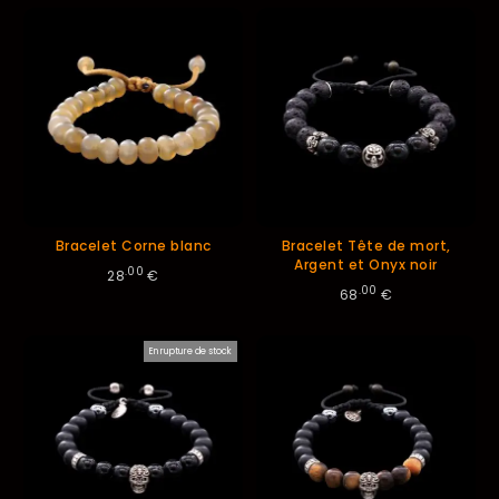
Bracelet Corne blanc
Bracelet Tête de mort,
Argent et Onyx noir
.00
28
€
.00
68
€
En rupture de stock