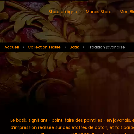
Store en ligne
Marais Store
Mon Bl
Accueil
Collection Textile
Batik
Tradition javanaise
Le batik, signifiant « point, faire des pointillés » en javanai
d’impression réalisée sur des étoffes de coton, et fait par