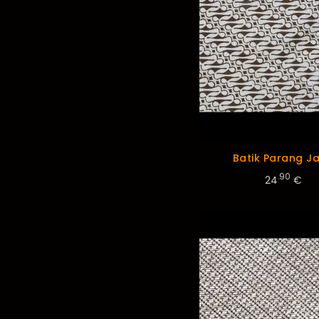
Batik Parang J
.90
24
€