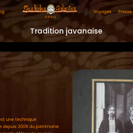
og
Voyages
Presse
Tradition javanaise
s, est une technique
tie depuis 2009 du patrimoine