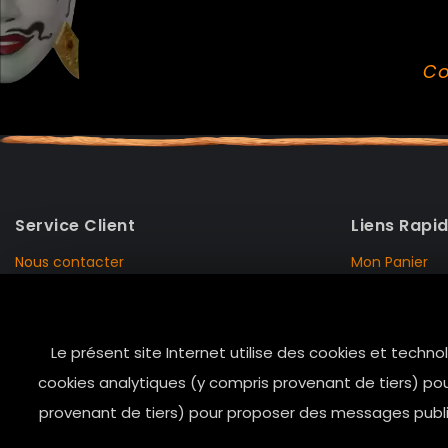
Co
Service Client
Liens Rapi
Nous contacter
Mon Panier
Mentions Légales
Mon Compte
Livraison et Retour
Données Pers
Le présent site Internet utilise des cookies et techno
Conditions de vente
Notre Histoire
cookies analytiques (y compris provenant de tiers) pou
Paiement sécurisé
Marais Store
provenant de tiers) pour proposer des messages public