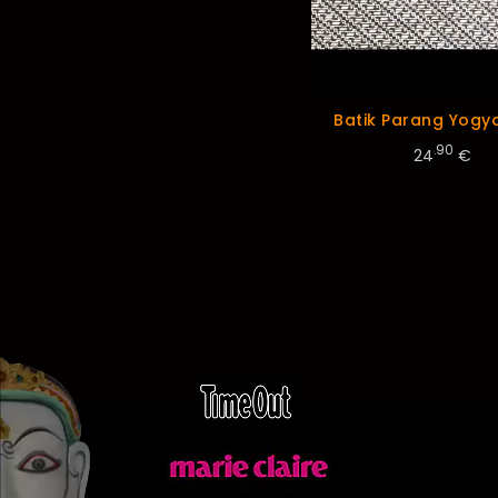
Batik Parang Yogy
.90
24
€