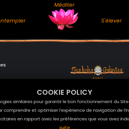
Méditer
ntempler
S'élever
des
99 RUE DE LA VERRERIE,
COOKIE POLICY
Le Marais, 75004 Paris
onnelles
logies similaires pour garantir le bon fonctionnement du Sit
contact@mesindesgalan
r comprendre et optimiser l’expérience de navigation de l’int
01.42.72.42.51
itaires en rapport avec les préférences que vous avez indi
suite