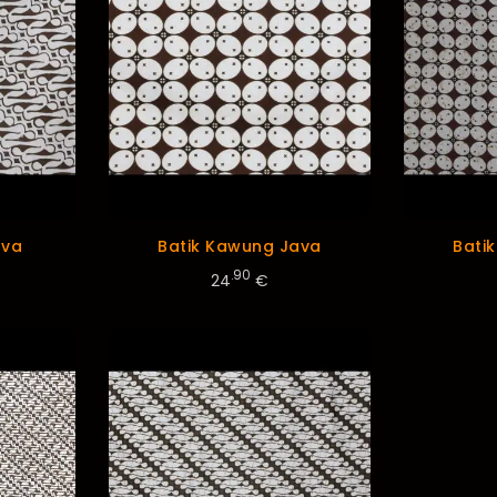
ava
Batik Kawung Java
Bati
.90
24
€