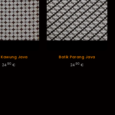
k Kawung Java
Batik Parang Java
.90
.90
24
€
24
€