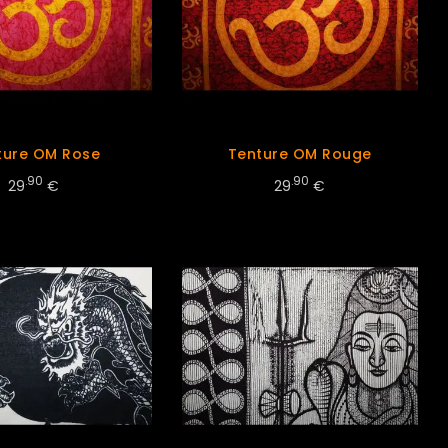
ture OM Rose
Tenture OM Rouge
.90
.90
29
€
29
€