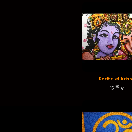
Radha et Kris
.90
15
€