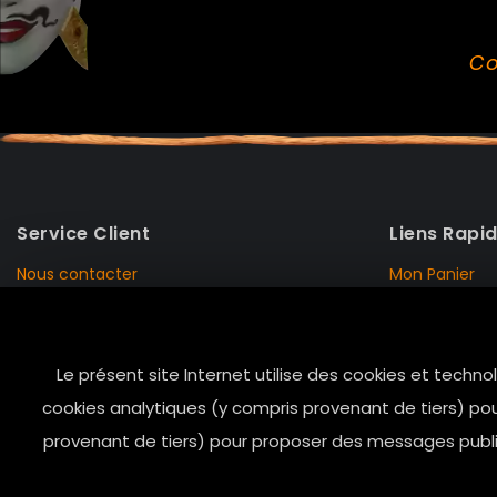
Co
Service Client
Liens Rapi
Nous contacter
Mon Panier
Mentions Légales
Mon Compte
Livraison et Retour
Données Pers
Le présent site Internet utilise des cookies et techno
Conditions de vente
Notre Histoire
cookies analytiques (y compris provenant de tiers) pou
Paiement sécurisé
Marais Store
provenant de tiers) pour proposer des messages public