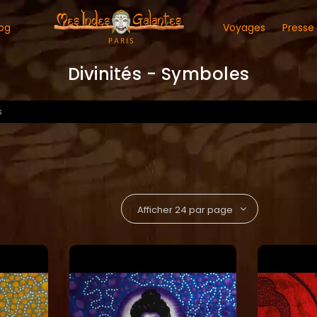
og
Voyages
Presse
Divinités - Symboles
s