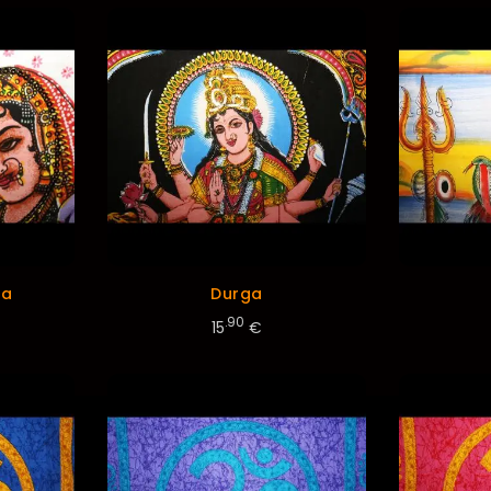
na
Durga
.90
15
€