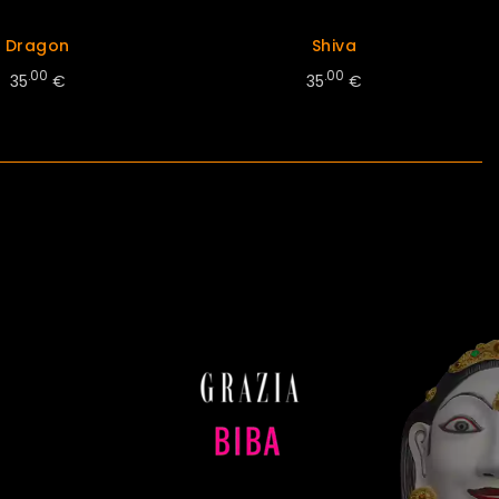
Dragon
Shiva
.00
.00
35
€
35
€