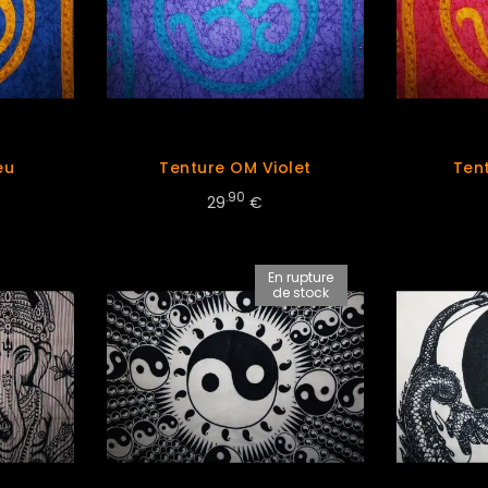
eu
Tenture OM Violet
Ten
.90
29
€
En rupture
de stock