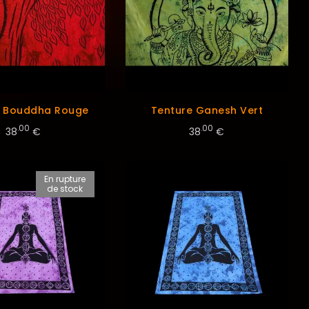
e Bouddha Rouge
Tenture Ganesh Vert
.00
.00
38
€
38
€
En rupture
de stock