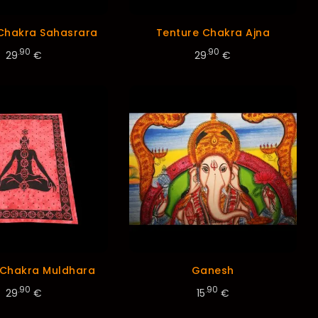
Chakra Sahasrara
Tenture Chakra Ajna
.90
.90
29
€
29
€
 Chakra Muldhara
Ganesh
.90
.90
29
€
15
€