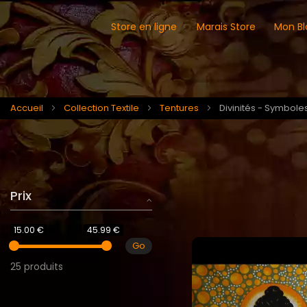
Store en ligne
Marais Store
Mon Bl
Accueil
Collection Textile
Tentures
Divinités - Symbole
Prix
15.00 €
45.99 €
Go
25 produits