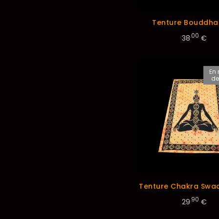
Tenture Bouddha
.00
38
€
En 
de
Tenture Chakra Swa
.90
29
€