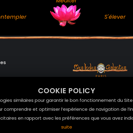
Méditer
ntempler
S'élever
des
99 RUE DE LA VERRERIE,
COOKIE POLICY
Le Marais, 75004 Paris
onnelles
logies similaires pour garantir le bon fonctionnement du Sit
contact@mesindesgalan
r comprendre et optimiser l’expérience de navigation de l’int
01.42.72.42.51
itaires en rapport avec les préférences que vous avez indi
suite