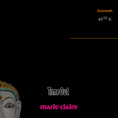
Ganesh
.00
45
€