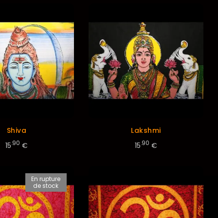
Shiva
Lakshmi
.90
.90
15
€
15
€
En rupture
de stock