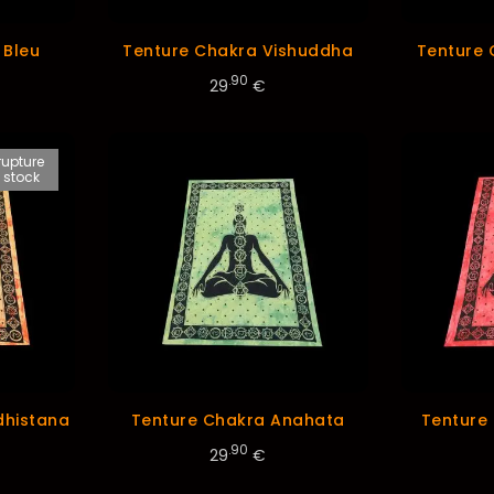
 Bleu
Tenture Chakra Vishuddha
Tenture 
.90
29
€
rupture
 stock
dhistana
Tenture Chakra Anahata
Tenture
.90
29
€