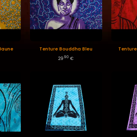
Jaune
Tenture Bouddha Bleu
Tentur
.90
29
€