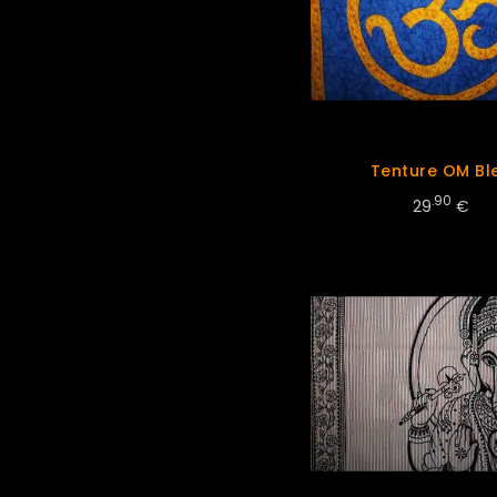
Tenture OM Bl
.90
29
€