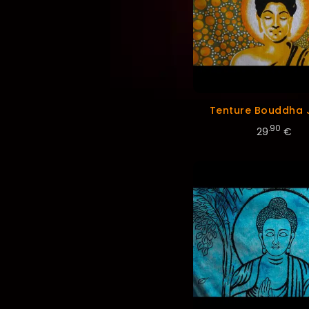
Tenture Bouddha 
.90
29
€