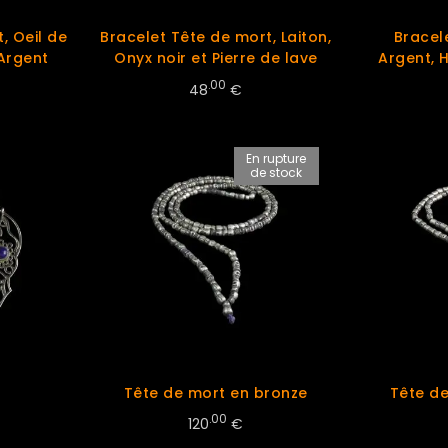
, Oeil de
Bracelet Tête de mort, Laiton,
Bracel
 Argent
Onyx noir et Pierre de lave
Argent, H
.00
48
€
En rupture
de stock
t
Tête de mort en bronze
Tête d
.00
120
€