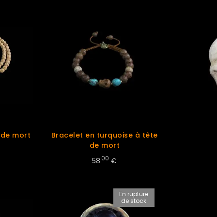
 de mort
Bracelet en turquoise à tête
de mort
.00
58
€
En rupture
de stock