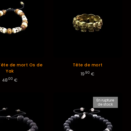
Tête de mort Os de
Tête de mort
Yak
.90
19
€
.00
48
€
En rupture
de stock