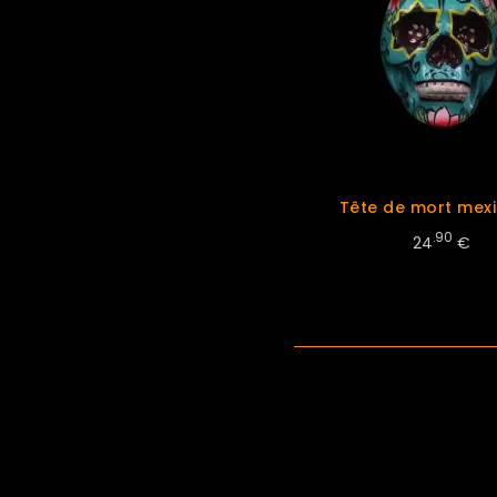
Tête de mort mexi
.90
24
€