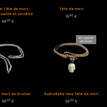
et Tête de mort,
Tête de mort
owlite et Larvikite
.90
19
€
.00
68
€
En rupture
de stock
e mort en bronze
Rudraksha lave Tête de mort
.00
.00
98
€
58
€