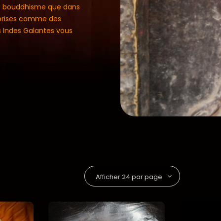
 le bouddhisme que dans
omprises comme des
 Indes Galantes vous
.