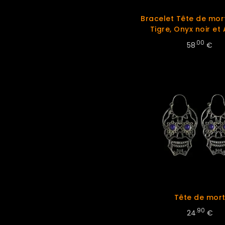
Bracelet Tête de mort
Tigre, Onyx noir et
.00
58
€
Tête de mor
.90
24
€