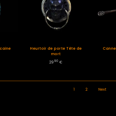
caine
Heurtoir de porte Tête de
Canne
mort
.90
29
€
1
2
Next