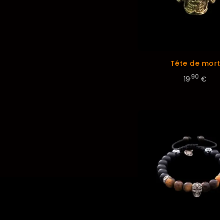
Tête de mor
.90
19
€