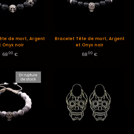
ête de mort, Argent
Bracelet Tête de mort, Argent
t Onyx noir
et Onyx noir
.00
.00
68
€
68
€
En rupture
de stock