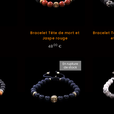
t
Bracelet Tête de mort et
Bracelet T
Jaspe rouge
e
.00
48
€
En rupture
de stock