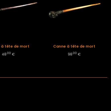
 à tête de mort
Canne à tête de mort
.00
.00
48
€
98
€