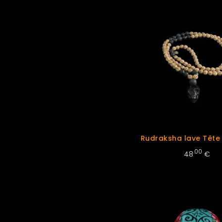
Rudraksha lave Tête
.00
48
€