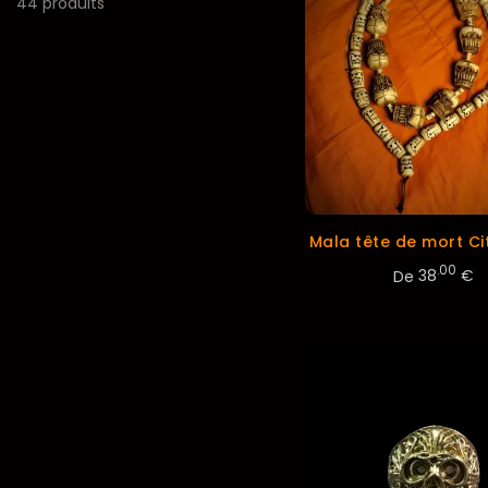
44 produits
Mala tête de mort Ci
.00
De
38
€