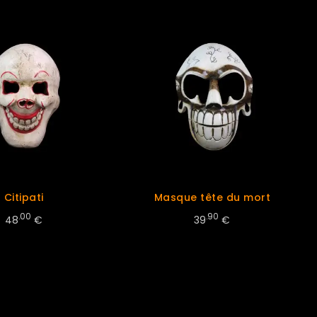
Citipati
Masque tête du mort
.00
.90
48
€
39
€