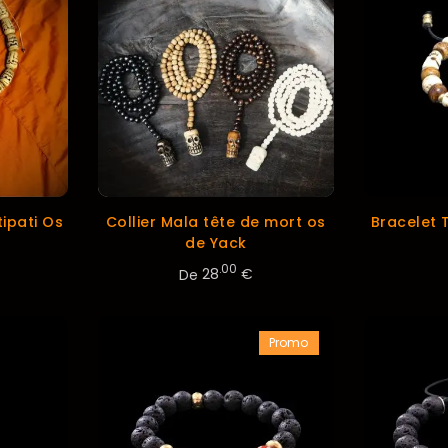
tipati Os
Collier Mala tête de mort os
Bracelet 
de Yack
.00
De
28
€
Promo