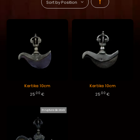
Par
ordre
décroissant
Kartika 10cm
Kartika 10cm
.00
.00
25
€
25
€
En rupture de stock