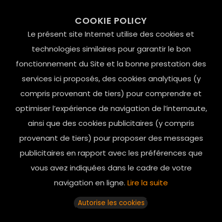
99 RUE DE LA VERRERIE,
COOKIE POLICY
Le Marais, 75004 Paris
Le présent site Internet utilise des cookies et
contact@mesindesgalantes.com
technologies similaires pour garantir le bon
fonctionnement du Site et la bonne prestation des
01.42.72.42.51
services ici proposés, des cookies analytiques (y
compris provenant de tiers) pour comprendre et
optimiser l’expérience de navigation de l’internaute,
ainsi que des cookies publicitaires (y compris
provenant de tiers) pour proposer des messages
publicitaires en rapport avec les préférences que
vous avez indiquées dans le cadre de votre
navigation en ligne.
Lire la suite
Horaires d’ouverture: 11h - 19h30 Du lundi au dimanche
Autorise les cookies