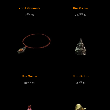
Yant Ganesh
Bia Geow
.90
.90
3
€
24
€
Bia Geow
Phra Rahu
.00
.90
18
€
9
€