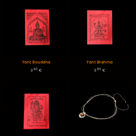
Yant Bouddha
Yant Brahma
.90
.90
3
€
3
€