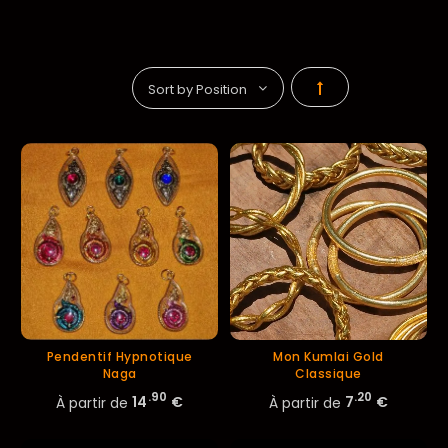
Par
ordre
décroissant
Pendentif Hypnotique
Mon Kumlai Gold
Naga
Classique
.90
.20
À partir de
14
€
À partir de
7
€