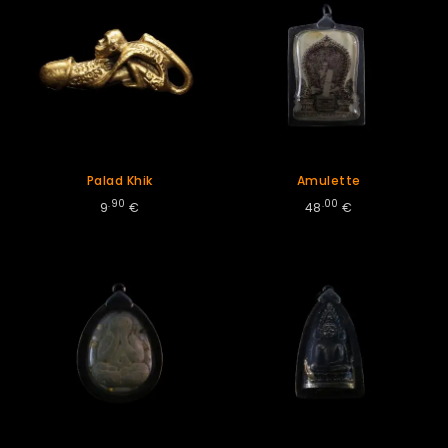
Palad Khik
Amulette
.90
.00
9
€
48
€