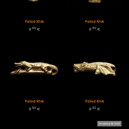
Palad Khik
Palad Khik
.90
.90
9
€
9
€
Palad Khik
Palad Khik
.90
.90
9
€
9
€
En rupture de stock