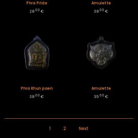
Phra Pitda
Amulette
.00
.00
28
€
38
€
Phra Khun paen
Amulette
.00
.00
38
€
35
€
1
2
Next