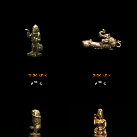
Palad Khik
Palad Khik
.90
.90
9
€
9
€