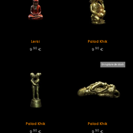
Lersi
Palad Khik
.90
.90
9
€
9
€
En rupture de stock
Palad Khik
Palad Khik
.90
.90
9
€
9
€