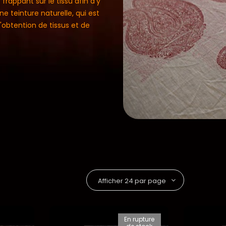
frappant sur le tissu afin d’y
une teinture naturelle, qui est
'obtention de tissus et de
En rupture