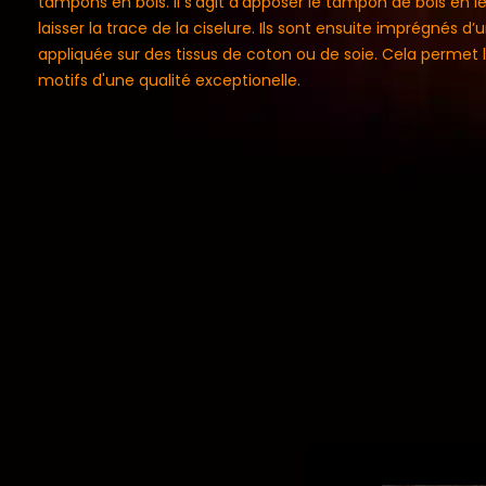
tampons en bois. Il s’agit d’apposer le tampon de bois en le 
laisser la trace de la ciselure. Ils sont ensuite imprégnés d’
appliquée sur des tissus de coton ou de soie. Cela permet l
motifs d'une qualité exceptionelle.