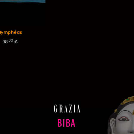
Nymphéas
.00
98
€