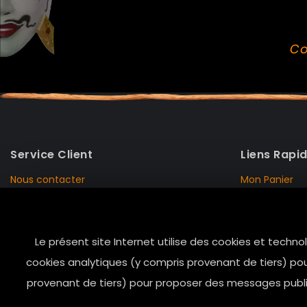
Co
Service Client
Liens Rapi
Nous contacter
Mon Panier
Mentions Légales
Mon Compte
Livraison et Retour
Données Pers
Le présent site Internet utilise des cookies et techno
Conditions de vente
Notre Histoire
cookies analytiques (y compris provenant de tiers) pou
Paiement sécurisé
Marais Store
provenant de tiers) pour proposer des messages public