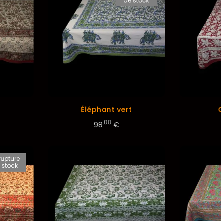
de stock
Éléphant vert
.00
98
€
rupture
 stock