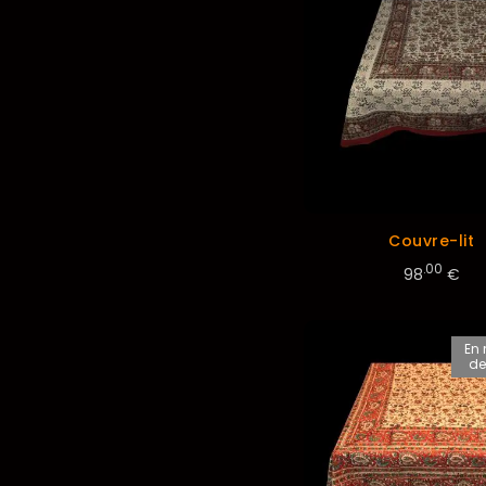
Couvre-lit
.00
98
€
En 
de