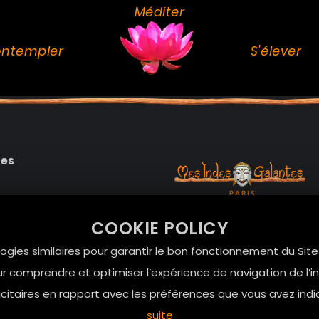
Méditer
ntempler
S'élever
des
99 RUE DE LA VERRERIE,
COOKIE POLICY
Le Marais, 75004 Paris
onnelles
logies similaires pour garantir le bon fonctionnement du Sit
contact@mesindesgalan
r comprendre et optimiser l’expérience de navigation de l’int
01.42.72.42.51
itaires en rapport avec les préférences que vous avez indi
suite