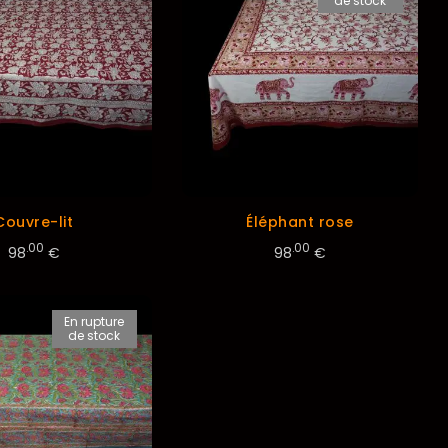
de stock
Couvre-lit
Éléphant rose
.00
.00
98
€
98
€
En rupture
de stock