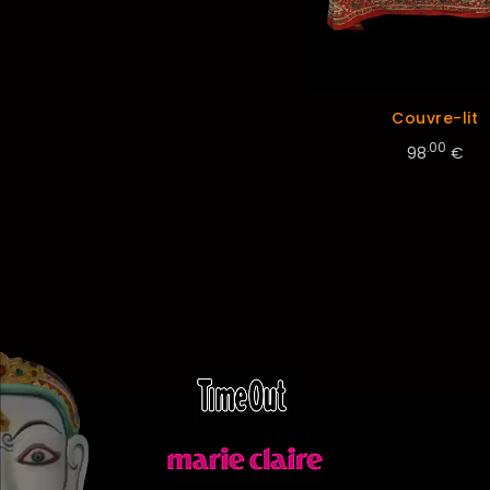
Couvre-lit
.00
98
€