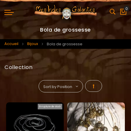
0
Mo
Bola de grossesse
Accueil
Bijoux
Bola de grossesse
Collection
Par
ordre
En rupture de stock
décroissant