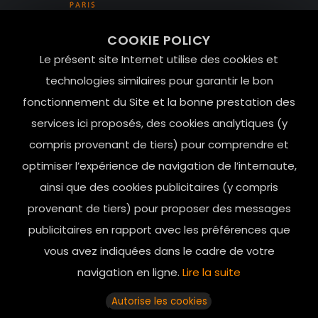
99 RUE DE LA VERRERIE,
COOKIE POLICY
Le Marais, 75004 Paris
Le présent site Internet utilise des cookies et
contact@mesindesgalantes.com
technologies similaires pour garantir le bon
fonctionnement du Site et la bonne prestation des
01.42.72.42.51
services ici proposés, des cookies analytiques (y
compris provenant de tiers) pour comprendre et
optimiser l’expérience de navigation de l’internaute,
ainsi que des cookies publicitaires (y compris
provenant de tiers) pour proposer des messages
publicitaires en rapport avec les préférences que
vous avez indiquées dans le cadre de votre
navigation en ligne.
Lire la suite
Horaires d’ouverture: 11h - 19h30 Du lundi au dimanche
Autorise les cookies