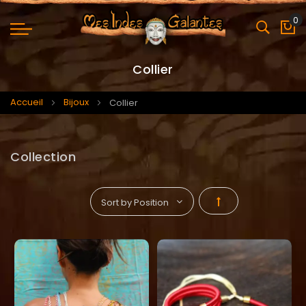
0
Mo
Collier
Accueil
Bijoux
Collier
Collection
Par
ordre
décroissant