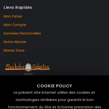
Liens Rapides
Mon Panier
Mon Compte
Données Personnelles
Notre Histoire
Marais Store
99 RUE DE LA VERRERIE,
COOKIE POLICY
Le Marais, 75004 Paris
Le présent site Internet utilise des cookies et
contact@mesindesgalantes.com
technologies similaires pour garantir le bon
fonctionnement du Site et la bonne prestation des
01.42.72.42.51