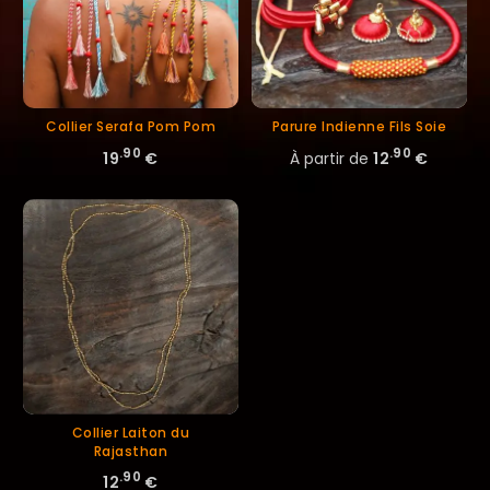
Collier Serafa Pom Pom
Parure Indienne Fils Soie
.90
.90
19
€
À partir de
12
€
Collier Laiton du
Rajasthan
.90
12
€