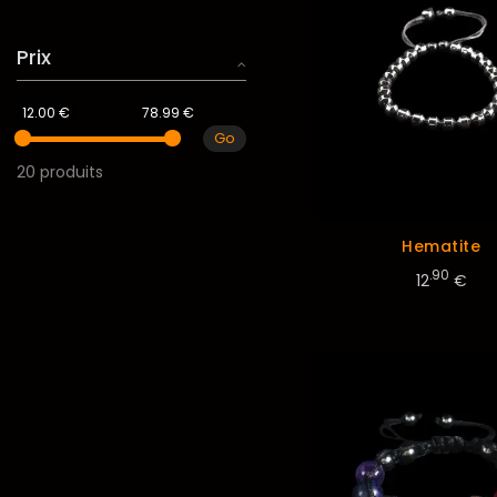
Prix
12.00 €
78.99 €
Go
20 produits
Hematite
.90
12
€