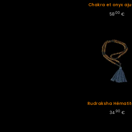
Chakra et onyx aju
.00
58
€
Rudraksha Hémati
.90
34
€