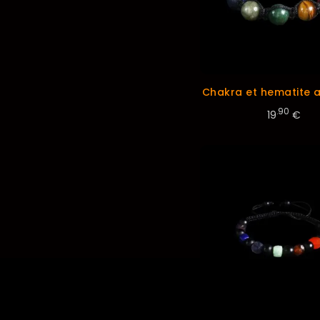
Chakra et hematite a
.90
19
€