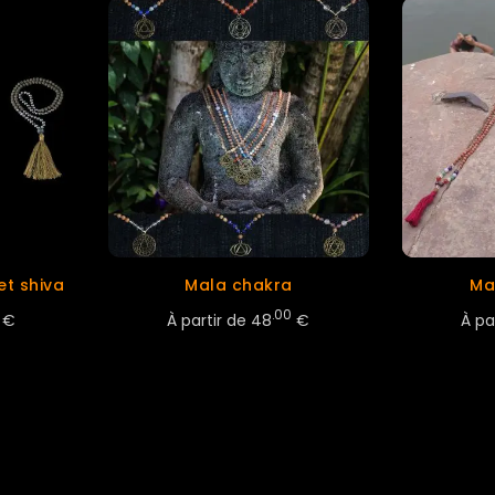
et shiva
Mala chakra
Ma
.00
€
À partir de
48
€
À pa