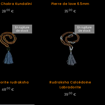
 Chakra Kundalini
Pierre de lave 6.5mm
.00
.00
28
€
35
€
En rupture
En rupture
de stock
de stock
orite rudraksha
Rudraksha Calcédoine
Labradorite
.00
48
€
.00
39
€