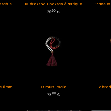
stable
Rudraksha Chakras élastique
Bracelet
.90
29
€
te 6mm
Trimurti mala
Labrad
.00
78
€