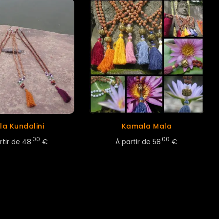
la Kundalini
Kamala Mala
.00
.00
rtir de
48
€
À partir de
58
€