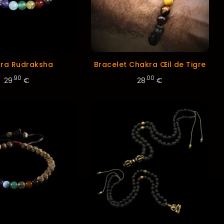
ra Rudraksha
Bracelet Chakra Œil de Tigre
.90
.00
29
€
28
€