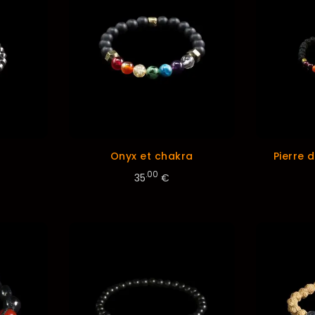
Onyx et chakra
Pierre 
.00
35
€