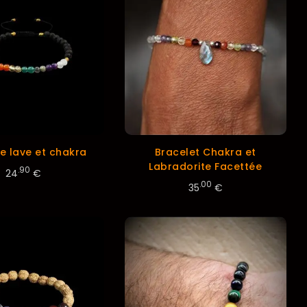
de lave et chakra
Bracelet Chakra et
Labradorite Facettée
.90
24
€
.00
35
€