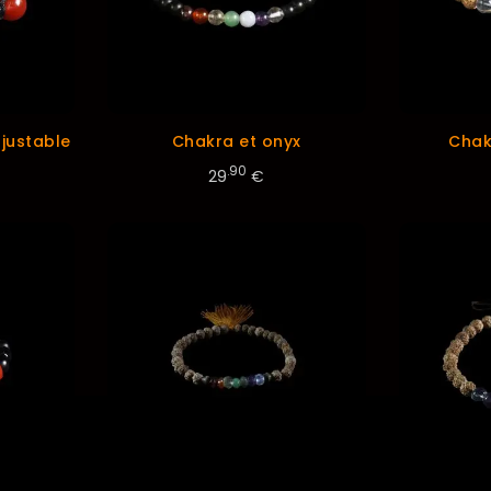
justable
Chakra et onyx
Chak
.90
29
€