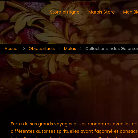
Store en ligne
Marais Store
Mon Bl
Accueil
Objets rituels
Malas
Collections Indes Galante
Forte de ses grands voyages et ses rencontres avec les artis
différentes autorités spirituelles ayant façonné et consac