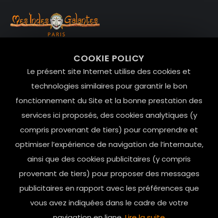
99 RUE DE LA VERRERIE,
COOKIE POLICY
Le Marais, 75004 Paris
Le présent site Internet utilise des cookies et
contact@mesindesgalantes.com
technologies similaires pour garantir le bon
fonctionnement du Site et la bonne prestation des
01.42.72.42.51
services ici proposés, des cookies analytiques (y
compris provenant de tiers) pour comprendre et
optimiser l’expérience de navigation de l’internaute,
ainsi que des cookies publicitaires (y compris
provenant de tiers) pour proposer des messages
publicitaires en rapport avec les préférences que
vous avez indiquées dans le cadre de votre
navigation en ligne.
Lire la suite