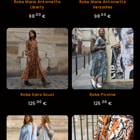
Robe Marie Antoinette
Robe Marie Antoinette
Liberty
Versailles
.00
.00
98
€
98
€
Robe Sans Souci
Robe Pivoine
.00
.00
125
€
125
€