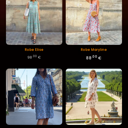
Robe Elise
Robe Maryline
.00
.00
98
€
88
€