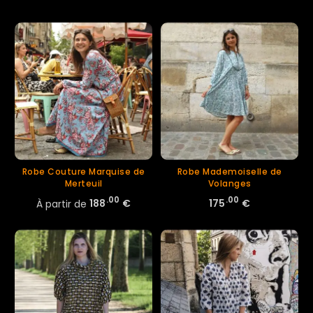
Robe Couture Marquise de
Robe Mademoiselle de
Merteuil
Volanges
.00
.00
À partir de
188
€
175
€