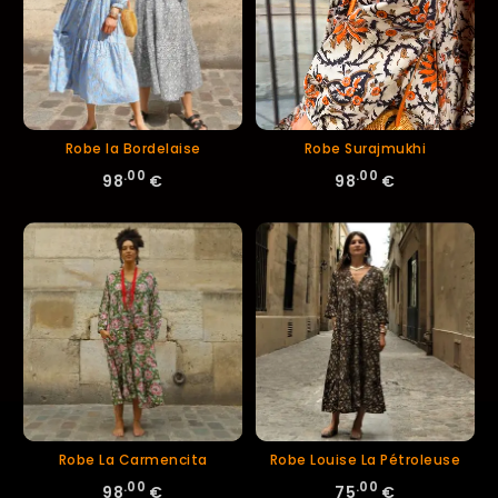
Robe la Bordelaise
Robe Surajmukhi
.00
.00
98
€
98
€
Robe La Carmencita
Robe Louise La Pétroleuse
.00
.00
98
€
75
€